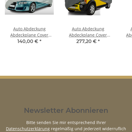
Auto Abdeckung
Auto Abdeckung
Abdeckplane Cover
Abdeckplane Cover
Ab
Ganzgarage outdoor
Ganzgarage outdoor
C
140,00 €
*
277,20 €
*
Voyager für Ford
stormforce für Ford
indo
Ecosport 20032012
Ecosport ab 2012
Newsletter Abonnieren
Bitte senden Sie mir entsprechend Ihrer
Datenschutzerklärung
regelmäßig und jederzeit widerruflich