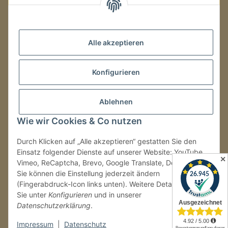
Mo.–Fr.
08:00–16:00 Uhr
Alle akzeptieren
LAGER / RETOUREN
Konfigurieren
Packmonster Fulfillment
SJS Carstyling Lager
Gewerbepark 1
Ablehnen
02694 Malschwitz
Wie wir Cookies & Co nutzen
Retouren ausschließlich an diese Adresse.
Abholungen nur nach Terminvereinbarung.
Durch Klicken auf „Alle akzeptieren“ gestatten Sie den
Einsatz folgender Dienste auf unserer Website: YouTube,
✕
Vimeo, ReCaptcha, Brevo, Google Translate, Doofinder.
Tel.:
+49 (0) 30 36417228
Sie können die Einstellung jederzeit ändern
E-Mail:
info@sjs-carstyling.com
(Fingerabdruck-Icon links unten). Weitere Details finden
Sie unter
Konfigurieren
und in unserer
Datenschutzerklärung
.
Vertrag widerrufen
Impressum
|
Datenschutz
* Alle Preise inkl. gesetzlicher USt., zzgl.
Versand