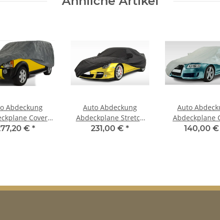
Ähnliche Artikel
to Abdeckung
Auto Abdeckung
Auto Abdeck
ckplane Cover
Abdeckplane Stretch
Abdeckplane 
garage outdoor
Cover Ganzgarage
Ganzgarage ou
277,20 €
*
231,00 €
*
140,00 
mforce für Ford
indoor für Ford
Voyager für 
sport ab 2012
Ecosport 2012
Ecosport 2