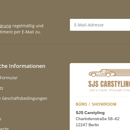
lärung
regelmäßig und
timent per E-Mail zu.
Newsletter Abonnieren
iche Informationen
-Formular
tz
e Geschäftsbedingungen
BÜRO / SHOWROOM
SJS Carstyling
m
Charlottenstraße 58–62
12247 Berlin
recht