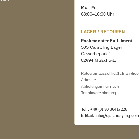
Mo.–Fr.
08:00–16:00 Uhr
LAGER / RETOUREN
Packmonster Fulfillment
SJS Carstyling Lager
Gewerbepark 1
02694 Malschwitz
Retouren ausschließlich an dies
Adresse.
Abholungen nur nach
Terminvereinbarung.
Tel.:
+49 (0) 30 36417228
E-Mail:
info@sjs-carstyling.com