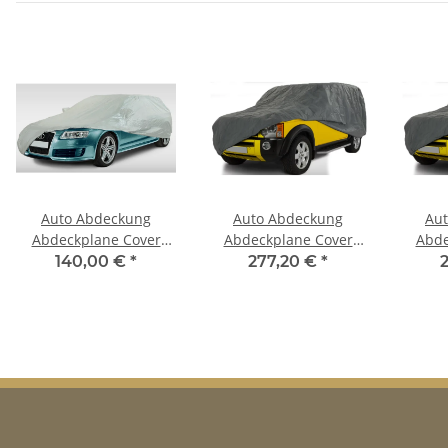
Auto Abdeckung
Auto Abdeckung
Au
Abdeckplane Cover
Abdeckplane Cover
Abde
Ganzgarage outdoor
Ganzgarage outdoor
Ganz
140,00 €
*
277,20 €
*
Voyager für Ford
stormforce für Ecosport
stor
Ecosport 20032012
2003-2012
Eco