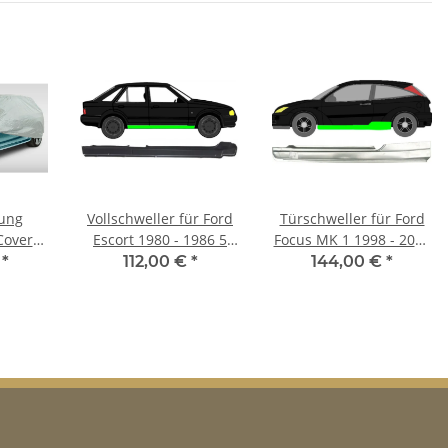
ung
Vollschweller für Ford
Türschweller für Ford
Cover
Escort 1980 - 1986 5
Focus MK 1 1998 - 2007
tdoor
Türer rechts
3 Türer links
€
*
112,00 €
*
144,00 €
*
Ford
012