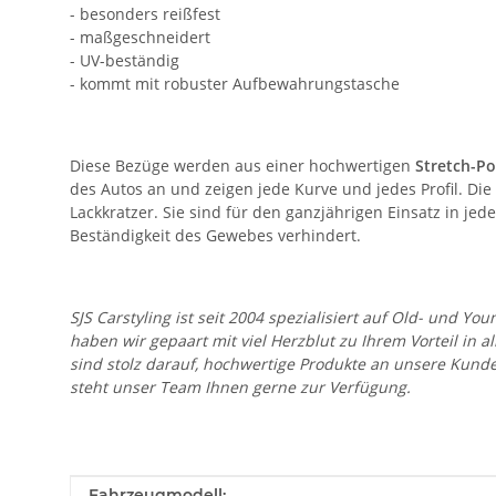
- besonders reißfest
- maßgeschneidert
- UV-beständig
- kommt mit robuster Aufbewahrungstasche
Diese Bezüge werden aus einer hochwertigen
Stretch-Po
des Autos an und zeigen jede Kurve und jedes Profil. D
Lackkratzer. Sie sind für den ganzjährigen Einsatz in j
Beständigkeit des Gewebes verhindert.
SJS Carstyling ist seit 2004 spezialisiert auf Old- und
haben wir gepaart mit viel Herzblut zu Ihrem Vorteil in 
sind stolz darauf, hochwertige Produkte an unsere Kund
steht unser Team Ihnen gerne zur Verfügung.
Produkteigenschaft
Wert
Fahrzeugmodell: