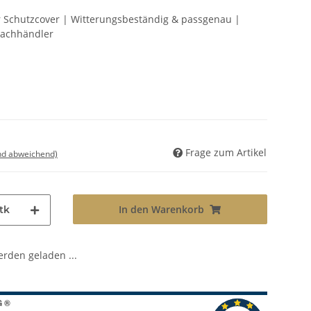
r Schutzcover | Witterungsbeständig & passgenau |
Fachhändler
Frage zum Artikel
nd abweichend)
In den Warenkorb
tk
den geladen ...