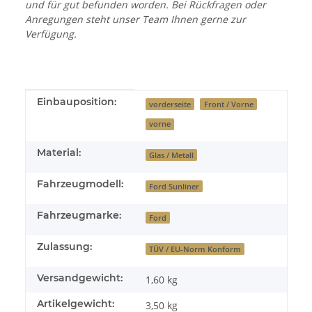
und für gut befunden worden. Bei Rückfragen oder
Anregungen steht unser Team Ihnen gerne zur
Verfügung.
Produkteigenschaft
Wert
Einbauposition:
vorderseite
Front / Vorne
vorne
Material:
Glas / Metall
Fahrzeugmodell:
Ford Sunliner
Fahrzeugmarke:
Ford
Zulassung:
TÜV / EU-Norm Konform
Versandgewicht:
1,60 kg
Artikelgewicht:
3,50
kg