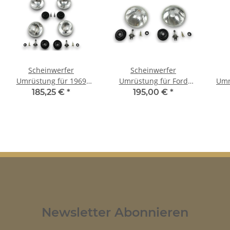
Scheinwerfer
Scheinwerfer
Umrüstung für 1969
Umrüstung für Ford
Umr
Ford Mustang US-
Falcon US-Modelle auf
US
185,25 €
*
195,00 €
*
Modelle auf EU-Norm
EU-Norm für TÜV
für TÜV
Newsletter Abonnieren