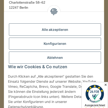
Charlottenstraße 58–62
12247 Berlin
Mo.–Fr.
08:00–16:00 Uhr
Alle akzeptieren
LAGER / RETOUREN
Konfigurieren
Packmonster Fulfillment
SJS Carstyling Lager
Gewerbepark 1
Ablehnen
02694 Malschwitz
Wie wir Cookies & Co nutzen
Retouren ausschließlich an diese Adresse.
Abholungen nur nach Terminvereinbarung.
Durch Klicken auf „Alle akzeptieren“ gestatten Sie den
Einsatz folgender Dienste auf unserer Website: YouTube,
✕
Vimeo, ReCaptcha, Brevo, Google Translate, Doofinder.
Tel.:
+49 (0) 30 36417228
Sie können die Einstellung jederzeit ändern
E-Mail:
info@sjs-carstyling.com
(Fingerabdruck-Icon links unten). Weitere Details finden
Sie unter
Konfigurieren
und in unserer
Datenschutzerklärung
.