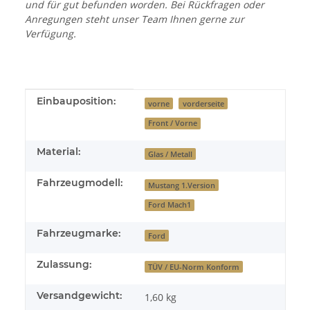
und für gut befunden worden. Bei Rückfragen oder
Anregungen steht unser Team Ihnen gerne zur
Verfügung.
Produkteigenschaft
Wert
Einbauposition:
vorne
vorderseite
Front / Vorne
Material:
Glas / Metall
Fahrzeugmodell:
Mustang 1.Version
Ford Mach1
Fahrzeugmarke:
Ford
Zulassung:
TÜV / EU-Norm Konform
Versandgewicht:
1,60 kg