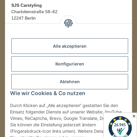
SJS Carstyling
Charlottenstraße 58–62
12247 Berlin
Mo.–Fr.
08:00–16:00 Uhr
Alle akzeptieren
LAGER / RETOUREN
Konfigurieren
Packmonster Fulfillment
SJS Carstyling Lager
Gewerbepark 1
Ablehnen
02694 Malschwitz
Wie wir Cookies & Co nutzen
Retouren ausschließlich an diese Adresse.
Abholungen nur nach Terminvereinbarung.
Durch Klicken auf „Alle akzeptieren“ gestatten Sie den
Einsatz folgender Dienste auf unserer Website: YouTube,
✕
Vimeo, ReCaptcha, Brevo, Google Translate, Doofinder.
Tel.:
+49 (0) 30 36417228
Sie können die Einstellung jederzeit ändern
E-Mail:
info@sjs-carstyling.com
(Fingerabdruck-Icon links unten). Weitere Details finden