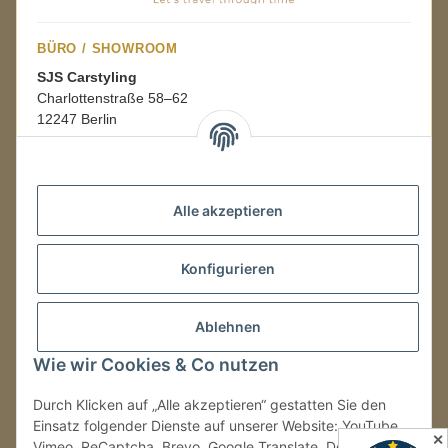
BÜRO / SHOWROOM
SJS Carstyling
Charlottenstraße 58–62
12247 Berlin
Mo.–Fr.
08:00–16:00 Uhr
Alle akzeptieren
LAGER / RETOUREN
Konfigurieren
Packmonster Fulfillment
SJS Carstyling Lager
Gewerbepark 1
Ablehnen
02694 Malschwitz
Wie wir Cookies & Co nutzen
Retouren ausschließlich an diese Adresse.
Abholungen nur nach Terminvereinbarung.
Durch Klicken auf „Alle akzeptieren“ gestatten Sie den
Einsatz folgender Dienste auf unserer Website: YouTube,
✕
Vimeo, ReCaptcha, Brevo, Google Translate, Doofinder.
Tel.:
+49 (0) 30 36417228