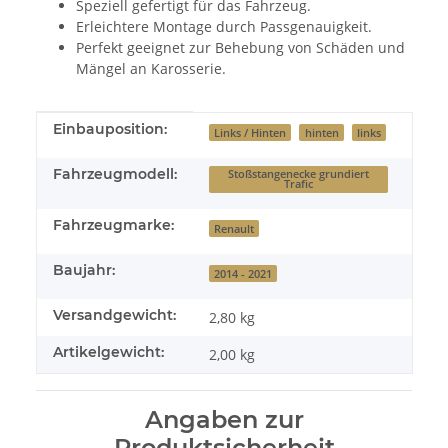
Speziell gefertigt für das Fahrzeug.
Erleichtere Montage durch Passgenauigkeit.
Perfekt geeignet zur Behebung von Schäden und
Mängel an Karosserie.
Produkteigenschaft
Wert
Einbauposition:
Links / Hinten
hinten
links
Fahrzeugmodell:
Stoßstangenecke grundiert
Trafic
Fahrzeugmarke:
Renault
Baujahr:
2014 - 2021
Versandgewicht:
2,80 kg
Artikelgewicht:
2,00
kg
Angaben zur
Produktsicherheit