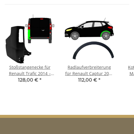
Stoßstangenecke für
Radlaufverbreiterung
Kot
Renault Trafic 2014 –
für Renault Captur 2013
Ma
2021 hinten links
– 2020 hinten links
128,00 €
*
112,00 €
*