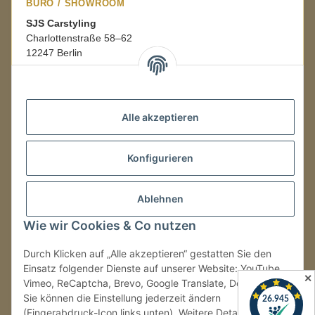
BÜRO / SHOWROOM
SJS Carstyling
Charlottenstraße 58–62
12247 Berlin
Mo.–Fr.
08:00–16:00 Uhr
Alle akzeptieren
LAGER / RETOUREN
Konfigurieren
Packmonster Fulfillment
SJS Carstyling Lager
Gewerbepark 1
Ablehnen
02694 Malschwitz
Wie wir Cookies & Co nutzen
Retouren ausschließlich an diese Adresse.
Abholungen nur nach Terminvereinbarung.
Durch Klicken auf „Alle akzeptieren“ gestatten Sie den
Einsatz folgender Dienste auf unserer Website: YouTube,
✕
Vimeo, ReCaptcha, Brevo, Google Translate, Doofinder.
Tel.:
+49 (0) 30 36417228
Sie können die Einstellung jederzeit ändern
E-Mail:
info@sjs-carstyling.com
(Fingerabdruck-Icon links unten). Weitere Details finden