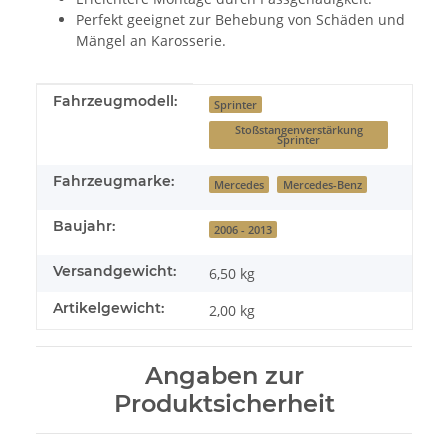
Perfekt geeignet zur Behebung von Schäden und
Mängel an Karosserie.
Produkteigenschaft
Wert
Fahrzeugmodell:
Sprinter
Stoßstangenverstärkung
Sprinter
Fahrzeugmarke:
Mercedes
Mercedes-Benz
Baujahr:
2006 - 2013
Versandgewicht:
6,50 kg
Artikelgewicht:
2,00
kg
Angaben zur
Produktsicherheit