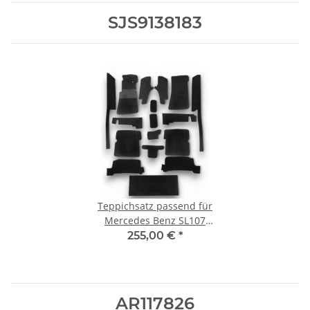
SJS9138183
Teppichsatz passend für
Mercedes Benz SL107
R107/W107 RHD
255,00 €
*
Rechtslenker
AR117826