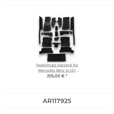
Teppichsatz passend für
Mercedes Benz SL107
R107/W107 RHD
255,00 €
*
Rechtslenker
AR117925