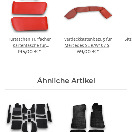
Türtaschen Türfächer
Verdeckkastenbezug für
Sit
Kartentasche für
Mercedes SL R/W107 SL
Mercedes SL R107 W107
107 rot
Mer
195,00 €
*
69,00 €
*
Paar rot
Ähnliche Artikel