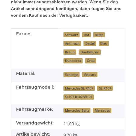
nicht immer ausgeschlossen werden. Wenn Sie den
Artikel sehr dringend benötigen, dann fragen Sie uns
vor dem Kauf nach der Verfügbarkeit.
Produkteigenschaft
Wert
Farbe:
Schwarz
Rot
Beige
Anthrazit
Dattel
Blau
Braun
Dunkelgrün
Dunkelrot
Grau
Material:
Schlinge
Velours
Fahrzeugmodell:
Mercedes SL R107
SL R107
SL107 R107/W107
Fahrzeugmarke:
Mercedes-Benz
Mercedes
Versandgewicht:
11,00 kg
Artikelgewicht:
9,70
kg