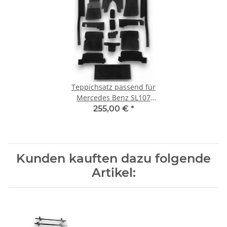
Teppichsatz passend für
Mercedes Benz SL107
R107/W107 RHD
255,00 €
*
Rechtslenker
Kunden kauften dazu folgende
Artikel: