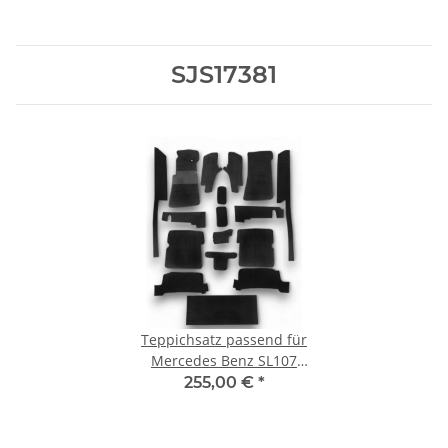
SJS17381
Teppichsatz passend für
Mercedes Benz SL107
R107/W107 RHD
255,00 €
*
Rechtslenker