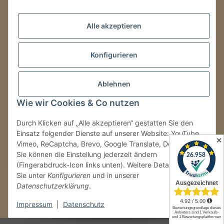
Mo.–Fr.
08:00–16:00 Uhr
Alle akzeptieren
LAGER / RETOUREN
Packmonster Fulfillment
Konfigurieren
SJS Carstyling Lager
Gewerbepark 1
Ablehnen
02694 Malschwitz
Wie wir Cookies & Co nutzen
Retouren ausschließlich an diese Adresse.
Abholungen nur nach Terminvereinbarung.
Durch Klicken auf „Alle akzeptieren“ gestatten Sie den
Einsatz folgender Dienste auf unserer Website: YouTube,
✕
Vimeo, ReCaptcha, Brevo, Google Translate, Doofinder.
Tel.:
+49 (0) 30 36417228
Sie können die Einstellung jederzeit ändern
E-Mail:
info@sjs-carstyling.com
(Fingerabdruck-Icon links unten). Weitere Details finden
Sie unter
Konfigurieren
und in unserer
Datenschutzerklärung
.
Vertrag widerrufen
Impressum
|
Datenschutz
* Alle Preise inkl. gesetzlicher USt., zzgl.
Versand