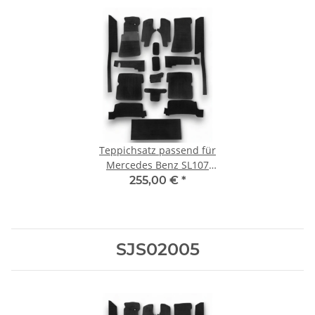
Teppichsatz passend für
Mercedes Benz SL107
R107/W107 RHD
255,00 €
*
Rechtslenker
SJS02005