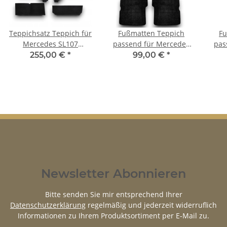
Teppichsatz Teppich für
Fußmatten Teppich
Fu
Mercedes SL107
passend für Mercedes
pas
R107/W107 Gummi
Benz SL107 R107/107 4
Benz
255,00 €
*
99,00 €
*
Absatzschoner
teilig Rechtslenker
Newsletter Abonnieren
Bitte senden Sie mir entsprechend Ihrer
Datenschutzerklärung
regelmäßig und jederzeit widerruflich
Informationen zu Ihrem Produktsortiment per E-Mail zu.