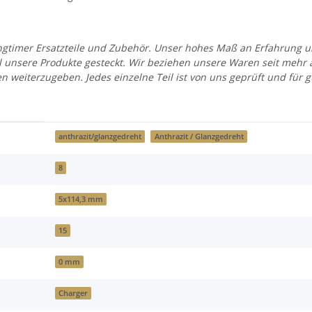
 Youngtimer Ersatzteile und Zubehör. Unser hohes Maß an Erfahrung
all unsere Produkte gesteckt. Wir beziehen unsere Waren seit mehr
en weiterzugeben. Jedes einzelne Teil ist von uns geprüft und fü
anthrazit/glanzgedreht
Anthrazit / Glanzgedreht
8
5x114,3 mm
15
0 mm
Charger