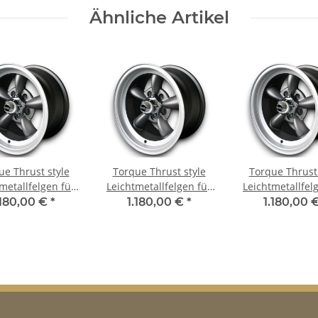
Ähnliche Artikel
ue Thrust style
Torque Thrust style
Torque Thrust 
metallfelgen für
Leichtmetallfelgen für
Leichtmetallfel
Cornet 8x15 ET 0
Dodge Dart 8x15 ET 0
Dodge Monaco 
.180,00 €
*
1.180,00 €
*
1.180,00 
8x15 ET 0