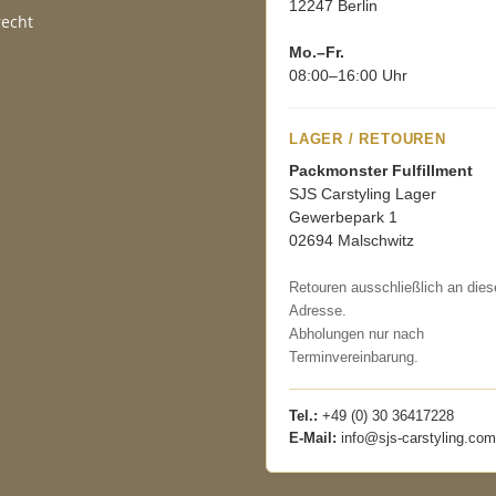
12247 Berlin
recht
Mo.–Fr.
08:00–16:00 Uhr
LAGER / RETOUREN
Packmonster Fulfillment
SJS Carstyling Lager
Gewerbepark 1
02694 Malschwitz
Retouren ausschließlich an dies
Adresse.
Abholungen nur nach
Terminvereinbarung.
Tel.:
+49 (0) 30 36417228
E-Mail:
info@sjs-carstyling.com