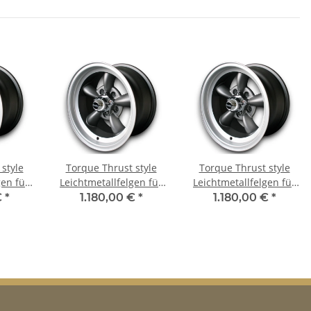
style
Torque Thrust style
Torque Thrust style
gen für
Leichtmetallfelgen für
Leichtmetallfelgen für
- 1978
Dodge Polara - 1978
AMC Matador 8x15 ET 0
€
*
1.180,00 €
*
1.180,00 €
*
8x15 ET 0