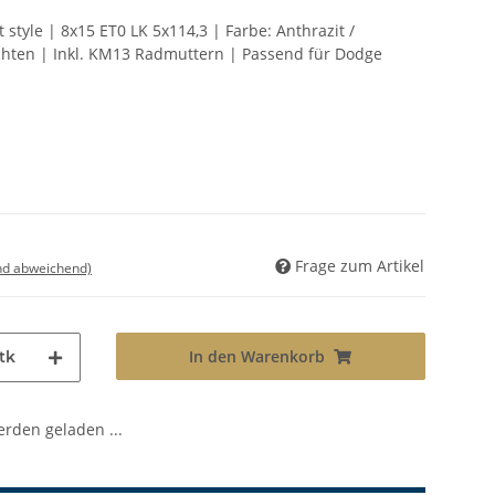
 style | 8x15 ET0 LK 5x114,3 | Farbe: Anthrazit /
chten | Inkl. KM13 Radmuttern | Passend für Dodge
Frage zum Artikel
nd abweichend)
In den Warenkorb
tk
den geladen ...