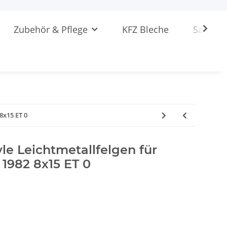
Zubehör & Pflege
KFZ Bleche
Sattlere
8x15 ET 0
yle Leichtmetallfelgen für
1982 8x15 ET 0