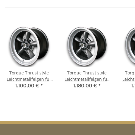
Torque Thrust style
Torque Thrust style
Torq
Leichtmetallfelgen für
Leichtmetallfelgen für
Leicht
Dodge Challenger -
Dodge Challenger -
Dodge 
1.100,00 €
*
1.180,00 €
*
1
1978 8x15 ET 0
1978 8x15 ET 0