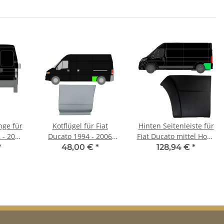
nge für
Kotflügel für Fiat
Hinten Seitenleiste für
 - 2006
Ducato 1994 - 2006
Fiat Ducato mittel Hohe
hinten links
Nutzlast 2018 links
*
48,00 €
*
128,94 €
*