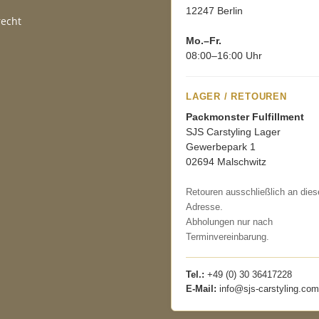
12247 Berlin
recht
Mo.–Fr.
08:00–16:00 Uhr
LAGER / RETOUREN
Packmonster Fulfillment
SJS Carstyling Lager
Gewerbepark 1
02694 Malschwitz
Retouren ausschließlich an dies
Adresse.
Abholungen nur nach
Terminvereinbarung.
Tel.:
+49 (0) 30 36417228
E-Mail:
info@sjs-carstyling.com