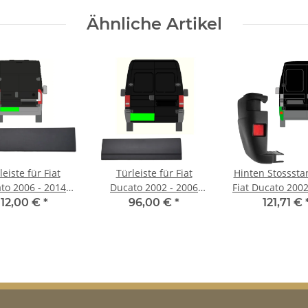
Ähnliche Artikel
leiste für Fiat
Türleiste für Fiat
Hinten Stosssta
to 2006 - 2014
Ducato 2002 - 2006
Fiat Ducato 2002
inten links
hinten links
links
112,00 €
*
96,00 €
*
121,71 €