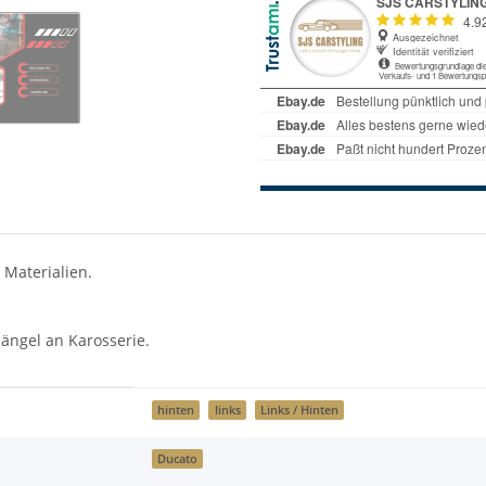
 Materialien.
ängel an Karosserie.
hinten
links
Links / Hinten
Ducato