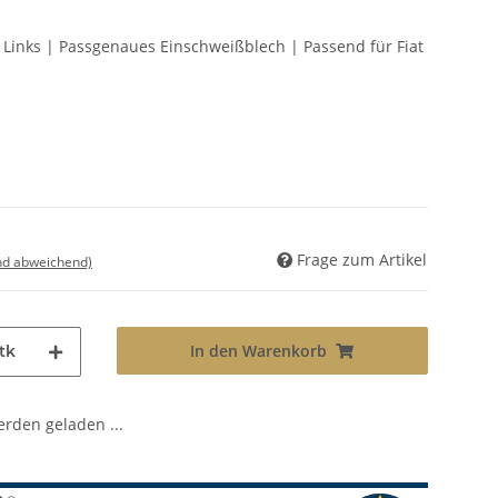
n Links | Passgenaues Einschweißblech | Passend für Fiat
Frage zum Artikel
nd abweichend)
In den Warenkorb
tk
den geladen ...