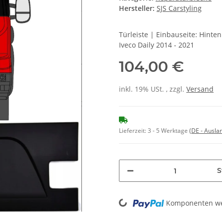
Hersteller:
SJS Carstyling
Türleiste | Einbauseite: Hint
Iveco Daily 2014 - 2021
104,00 €
inkl. 19% USt. , zzgl.
Versand
Lieferzeit:
3 - 5 Werktage
(DE - Ausla
S
Loading...
Komponenten wer