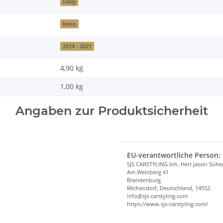
Daily
Iveco
2014 - 2021
4,90 kg
1,00
kg
Angaben zur Produktsicherheit
EU-verantwortliche Person:
SJS CARSTYLING Inh. Herr Jassin Soh
Am Weinberg 41
Brandenburg
Michendorf, Deutschland, 14552
info@sjs-carstyling.com
https://www.sjs-carstyling.com/