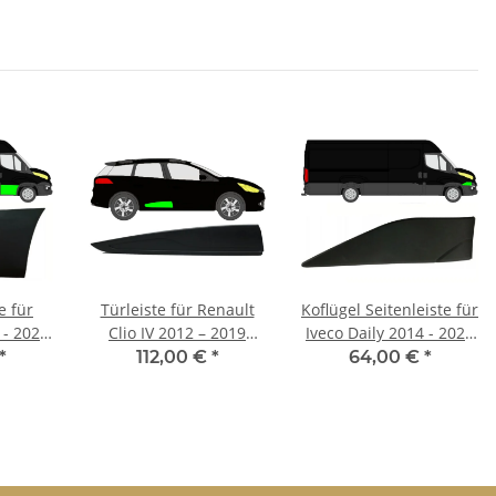
e für
Türleiste für Renault
Koflügel Seitenleiste für
 - 2021
Clio IV 2012 – 2019
Iveco Daily 2014 - 2021
ts
hinten rechts
vorne rechts
*
112,00 €
*
64,00 €
*