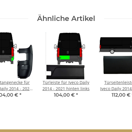
Ähnliche Artikel
tangenecke für
Türleiste für Iveco Daily
Türseitenleist
Daily 2014 - 2021
2014 - 2021 hinten links
Iveco Daily 2014
inten rechts
vorne rech
104,00 €
*
104,00 €
*
112,00 €