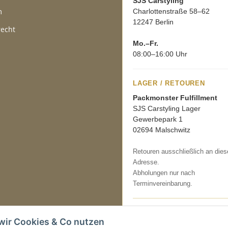
SJS Carstyling
m
Charlottenstraße 58–62
12247 Berlin
recht
Mo.–Fr.
08:00–16:00 Uhr
LAGER / RETOUREN
Packmonster Fulfillment
SJS Carstyling Lager
Gewerbepark 1
02694 Malschwitz
Retouren ausschließlich an dies
Adresse.
Abholungen nur nach
Terminvereinbarung.
Tel.:
+49 (0) 30 36417228
wir Cookies & Co nutzen
E-Mail:
info@sjs-carstyling.com