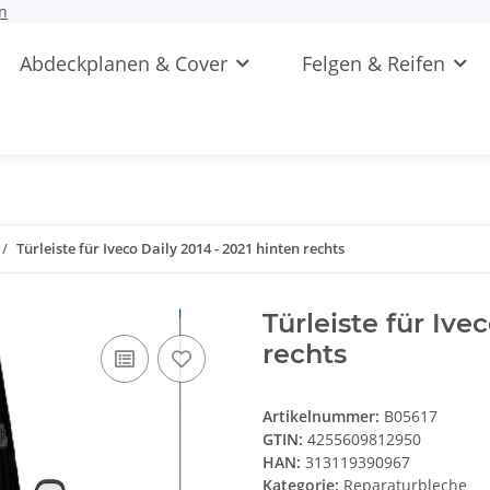
n
Abdeckplanen & Cover
Felgen & Reifen
Türleiste für Iveco Daily 2014 - 2021 hinten rechts
Türleiste für Ive
rechts
Artikelnummer:
B05617
GTIN:
4255609812950
HAN:
313119390967
Kategorie:
Reparaturbleche