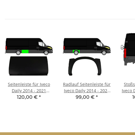
Seitenleiste für Iveco
Radlauf Seitenleiste für
Stoßs
Daily 2014 - 2021
Iveco Daily 2014 - 2021
Iveco 
langer Radstand hinten
hinten rechts
h
120,00 €
*
99,00 €
*
rechts