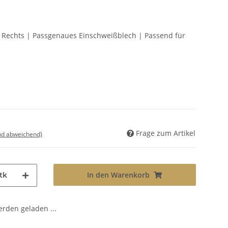
en Rechts | Passgenaues Einschweißblech | Passend für
Frage zum Artikel
nd abweichend)
In den Warenkorb
tk
den geladen ...