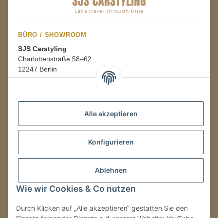
BÜRO / SHOWROOM
SJS Carstyling
Charlottenstraße 58–62
12247 Berlin
Mo.–Fr.
08:00–16:00 Uhr
Alle akzeptieren
LAGER / RETOUREN
Konfigurieren
Packmonster Fulfillment
SJS Carstyling Lager
Gewerbepark 1
Ablehnen
02694 Malschwitz
Wie wir Cookies & Co nutzen
Retouren ausschließlich an diese Adresse.
Abholungen nur nach Terminvereinbarung.
Durch Klicken auf „Alle akzeptieren“ gestatten Sie den