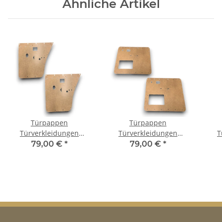
Ähnliche Artikel
Türpappen
Türpappen
Türverkleidungen
Türverkleidungen
T
Hartfaser für BMW E12
Hartfaser für VW Käfer
Hart
79,00 €
*
79,00 €
*
hinter Tür Paar
ab Baujahr 08/1966 Paar