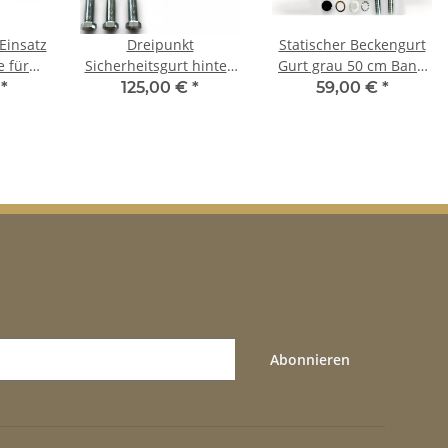
Einsatz
Dreipunkt
Statischer Beckengurt
 für
Sicherheitsgurt hinten
Gurt grau 50 cm Band
R129
30cm Bandschloss
für Mercedes W124
€
*
125,00 €
*
59,00 €
*
chwarz
beige für Mercedes
Limo
W124 Coupe
Abonnieren