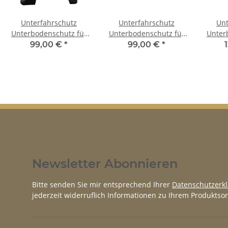
Unterfahrschutz
Unterfahrschutz
Unt
Unterbodenschutz für
Unterbodenschutz für
Unter
Mercedes W107 SL 107
Mercedes Benz E-
Merce
99,00 €
*
99,00 €
*
SLC 107
Klasse W210
Limo
Newsletter Abonnieren
Bitte senden Sie mir entsprechend Ihrer
Datenschutzerk
jederzeit widerruflich Informationen zu Ihrem Produktsor