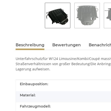
Beschreibung
Bewertungen
Benachric
Unterfahrschutzfür W124 Limousine/Kombi/Coupé massivem
Straßenverhältnissen von großer Bedeutung!Die Anbringu
Lagerung aufweisen.
Produkteigenschaft
Wert
Einbauposition:
Material:
Fahrzeugmodell: