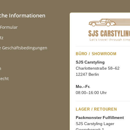
iche Informationen
-Formular
tz
e Geschäftsbedingungen
BÜRO / SHOWROOM
SJS Carstyling
m
Charlottenstraße 58–62
12247 Berlin
recht
Mo.–Fr.
08:00–16:00 Uhr
LAGER / RETOUREN
Packmonster Fulfillment
SJS Carstyling Lager
Gewerbepark 1