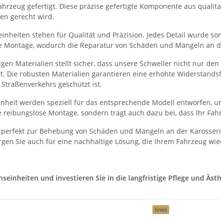
hrzeug gefertigt. Diese präzise gefertigte Komponente aus qualitati
en gerecht wird.
nheiten stehen für Qualität und Präzision. Jedes Detail wurde sorg
he Montage, wodurch die Reparatur von Schäden und Mängeln an der
en Materialien stellt sicher, dass unsere Schweller nicht nur de
et. Die robusten Materialien garantieren eine erhöhte Widerstand
Straßenverkehrs geschützt ist.
heit werden speziell für das entsprechende Modell entworfen, um
 reibungslose Montage, sondern trägt auch dazu bei, dass Ihr Fah
 perfekt zur Behebung von Schäden und Mängeln an der Karosserie
gen Sie auch für eine nachhaltige Lösung, die Ihrem Fahrzeug wie
inheiten und investieren Sie in die langfristige Pflege und Ästhe
links