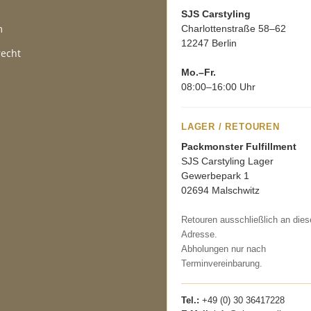
SJS Carstyling
m
Charlottenstraße 58–62
12247 Berlin
recht
Mo.–Fr.
08:00–16:00 Uhr
LAGER / RETOUREN
Packmonster Fulfillment
SJS Carstyling Lager
Gewerbepark 1
02694 Malschwitz
Retouren ausschließlich an dies
Adresse.
Abholungen nur nach
Terminvereinbarung.
Tel.:
+49 (0) 30 36417228