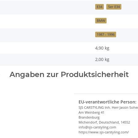
E34
5er E34
BMW
1987 - 1996
4,90 kg
2,00
kg
Angaben zur Produktsicherheit
EU-verantwortliche Person:
SJS CARSTYLING Inh. Herr Jassin Soh
Am Weinberg 41
Brandenburg
Michendorf, Deutschland, 14552
info@sjs-carstyling.com
https://www.sjs-carstyling.com/