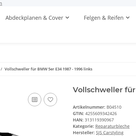
n
Abdeckplanen & Cover
Felgen & Reifen
Vollschweller für BMW 5er E34 1987 - 1996 links
Vollschweller fü
Artikelnummer:
B04510
GTIN:
4255609342426
HAN:
313119390967
Kategorie:
Reparaturbleche
Hersteller:
SJS Carstyling