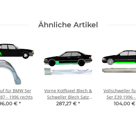
Ähnliche Artikel
uf für BMW 5er
Vorne Kotflügel Blech &
Vollschweller 
87 - 1996 rechts
Schweller Blech Satz
5er E39 1996 -
für Bmw 3 E36 1990 -
links
96,00 €
*
287,27 €
*
104,00 
2000 links