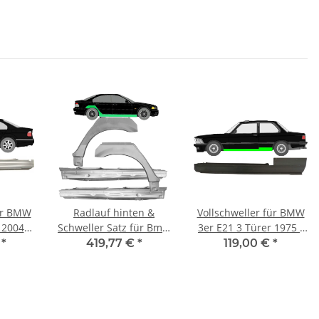
für BMW
Radlauf hinten &
Vollschweller für BMW
 2004
Schweller Satz für Bmw
3er E21 3 Türer 1975 -
3 E46 98 - 08 links &
1984 links
€
*
419,77 €
*
119,00 €
*
rechts