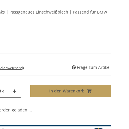
Links | Passgenaues Einschweißblech | Passend für BMW
Frage zum Artikel
nd abweichend)
In den Warenkorb
tk
den geladen ...