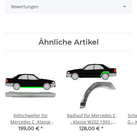
Bewertungen
Ähnliche Artikel
Vollschweller für
Radlauf für Mercedes C
Schw
Mercedes C -Klasse
- Klasse W202 1993 -
G – 
W202 1993 - 2001 rechts
2001 links
W461
199,00 €
*
128,00 €
*