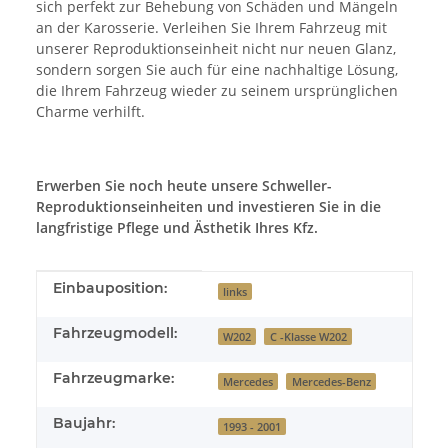
sich perfekt zur Behebung von Schäden und Mängeln
an der Karosserie. Verleihen Sie Ihrem Fahrzeug mit
unserer Reproduktionseinheit nicht nur neuen Glanz,
sondern sorgen Sie auch für eine nachhaltige Lösung,
die Ihrem Fahrzeug wieder zu seinem ursprünglichen
Charme verhilft.
Erwerben Sie noch heute unsere Schweller-
Reproduktionseinheiten und investieren Sie in die
langfristige Pflege und Ästhetik Ihres Kfz.
Produkteigenschaft
Wert
Einbauposition:
links
Fahrzeugmodell:
W202
C -Klasse W202
Fahrzeugmarke:
Mercedes
Mercedes-Benz
Baujahr:
1993 - 2001