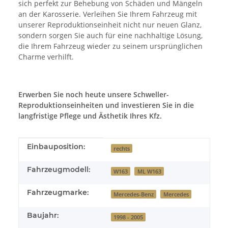
sich perfekt zur Behebung von Schäden und Mängeln
an der Karosserie. Verleihen Sie Ihrem Fahrzeug mit
unserer Reproduktionseinheit nicht nur neuen Glanz,
sondern sorgen Sie auch für eine nachhaltige Lösung,
die Ihrem Fahrzeug wieder zu seinem ursprünglichen
Charme verhilft.
Erwerben Sie noch heute unsere Schweller-
Reproduktionseinheiten und investieren Sie in die
langfristige Pflege und Ästhetik Ihres Kfz.
Produkteigenschaft
Wert
Einbauposition:
rechts
Fahrzeugmodell:
W163
ML W163
Fahrzeugmarke:
Mercedes-Benz
Mercedes
Baujahr:
1998 - 2005