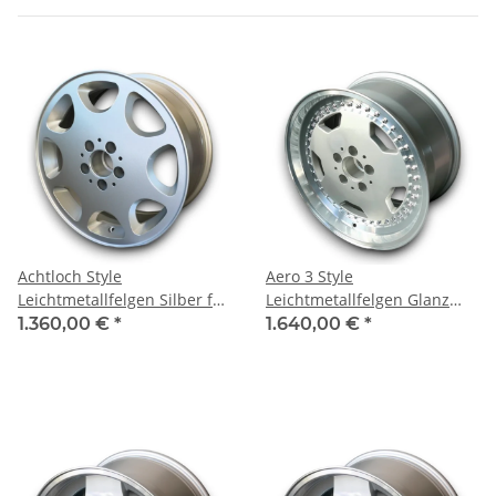
Achtloch Style
Aero 3 Style
Leichtmetallfelgen Silber für
Leichtmetallfelgen Glanz
Mercedes W109 8x17 ET 13
Silber für Mercedes W109
1.360,00 €
*
1.640,00 €
*
8,5x17 ET 13