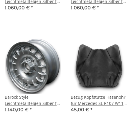
Leichtmetallfelgen Silber für
Leichtmetallfelgen Silber für
Mercedes W109 7x16 ET 23
Mercedes W109 7x16 ET 23
1.060,00 €
*
1.060,00 €
*
Barock Style
Bezug Kopfstütze Hasenohr
Leichtmetallfelgen Silber für
für Mercedes SL R107 W114
Mercedes W109 8x16 ET 11
W115 Etc.
1.140,00 €
*
45,00 €
*