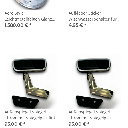
Aero Style
Aufkleber Sticker
Leichtmetallfelgen Glanz
Wischwasserbehälter für
Silber für Mercedes W109
Porsche Volkwagen
1.580,00 €
*
4,95 €
*
9x17 ET 12
Mercedes Benz
Außenspiegel Spiegel
Außenspiegel Spiegel
Chrom mit Spiegelglas links
Chrom mit Spiegelglas
für Mercedes Benz W108
rechts für Mercedes Benz
95,00 €
*
95,00 €
*