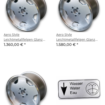
Aero Style
Aero Style
Leichtmetallfelgen Glanz
Leichtmetallfelgen Glanz
Silber für Mercedes W109
Silber für Mercedes W109
1.360,00 €
*
1.580,00 €
*
8x17 ET 11
9x17 ET 0