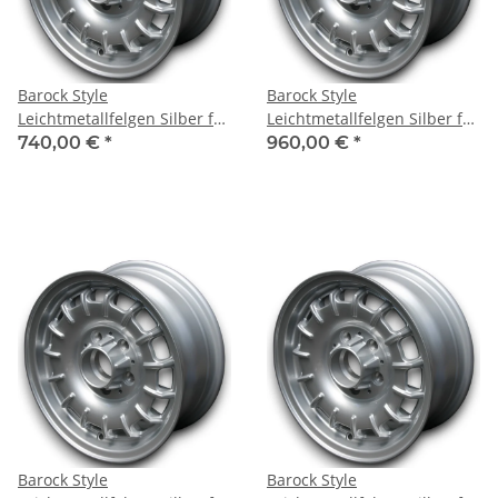
Barock Style
Barock Style
Leichtmetallfelgen Silber für
Leichtmetallfelgen Silber für
Mercedes W109 6x14 ET 30
Mercedes W109 7x15 ET 23
740,00 €
*
960,00 €
*
Barock Style
Barock Style