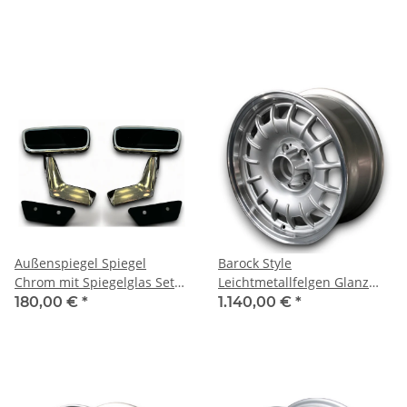
W109
W108 W109
Außenspiegel Spiegel
Barock Style
Chrom mit Spiegelglas Set
Leichtmetallfelgen Glanz
für Mercedes Benz W108
Silber für Mercedes W109
180,00 €
*
1.140,00 €
*
W109
7x16 ET 11