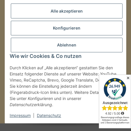
08:00–16:00 Uhr
Alle akzeptieren
LAGER / RETOUREN
Konfigurieren
Packmonster Fulfillment
SJS Carstyling Lager
Gewerbepark 1
Ablehnen
02694 Malschwitz
Wie wir Cookies & Co nutzen
Retouren ausschließlich an diese Adresse.
Abholungen nur nach Terminvereinbarung.
Durch Klicken auf „Alle akzeptieren“ gestatten Sie den
Einsatz folgender Dienste auf unserer Website: YouTube,
✕
Vimeo, ReCaptcha, Brevo, Google Translate, Doofinder.
Tel.:
+49 (0) 30 36417228
Sie können die Einstellung jederzeit ändern
E-Mail:
info@sjs-carstyling.com
(Fingerabdruck-Icon links unten). Weitere Details finden
Sie unter
Konfigurieren
und in unserer
Datenschutzerklärung
.
Vertrag widerrufen
Impressum
|
Datenschutz
* Alle Preise inkl. gesetzlicher USt., zzgl.
Versand