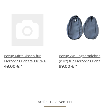
Bezug Mittelkissen für
Bezug Zwillingsarmlehne
Mercedes Benz W110 W108
(kurz) für Mercedes Benz
W109 W111
W108 W109
49,00 €
*
99,00 €
*
Artikel 1 - 20 von 111