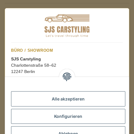
BÜRO / SHOWROOM
SJS Carstyling
Charlottenstraße 58–62
12247 Berlin
Mo.–Fr.
08:00–16:00 Uhr
Alle akzeptieren
LAGER / RETOUREN
Konfigurieren
Packmonster Fulfillment
SJS Carstyling Lager
Gewerbepark 1
Ablehnen