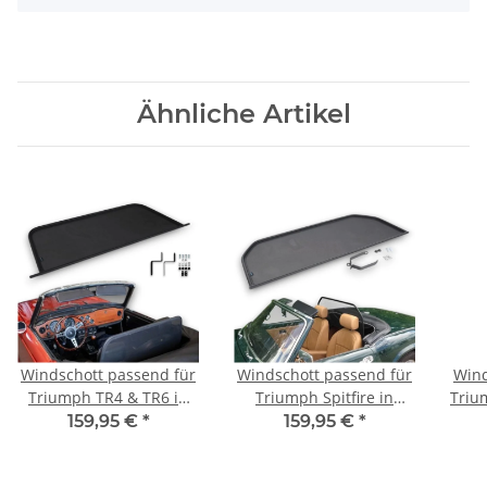
Ähnliche Artikel
Windschott passend für
Windschott passend für
Wind
Triumph TR4 & TR6 in
Triumph Spitfire in
Triu
schwarz
schwarz
159,95 €
*
159,95 €
*