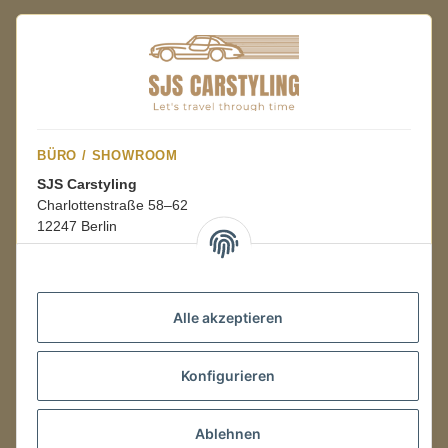
BÜRO / SHOWROOM
SJS Carstyling
Charlottenstraße 58–62
12247 Berlin
Mo.–Fr.
08:00–16:00 Uhr
Alle akzeptieren
LAGER / RETOUREN
Konfigurieren
Packmonster Fulfillment
SJS Carstyling Lager
Gewerbepark 1
Ablehnen
02694 Malschwitz