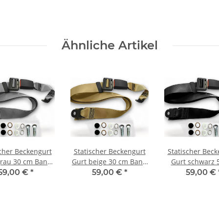
Ähnliche Artikel
scher Beckengurt
Statischer Beckengurt
Statischer Beck
grau 30 cm Band
Gurt beige 30 cm Band
Gurt schwarz 
r Fiat Chroma
für Fiat Tempra
Band für Fiat 
59,00 €
*
59,00 €
*
59,00 €