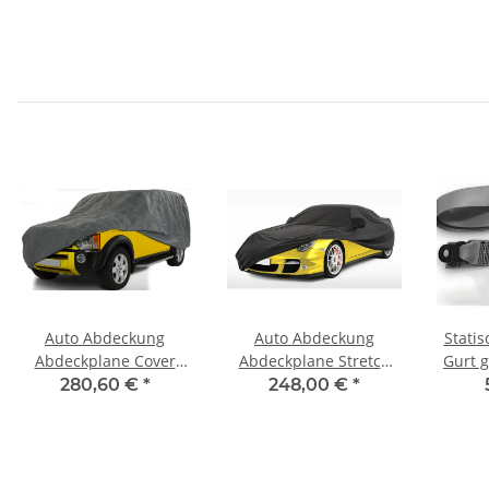
Auto Abdeckung
Auto Abdeckung
Stati
Abdeckplane Cover
Abdeckplane Stretch
Gurt 
Ganzgarage outdoor
Cover Ganzgarage
fü
280,60 €
*
248,00 €
*
stormforce für Fiat
indoor für Fiat Doblo
Doblo 2009-2012
2009-2012