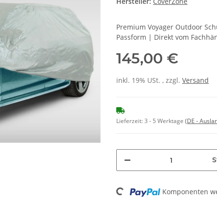
Hersteller:
CoverZone
Premium Voyager Outdoor Schu
Passform | Direkt vom Fachhä
145,00 €
inkl. 19% USt. , zzgl.
Versand
Lieferzeit:
3 - 5 Werktage
(DE - Ausla
S
Komponenten wer
Loading...