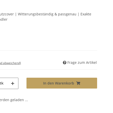
tzcover | Witterungsbeständig & passgenau | Exakte
ndler
Frage zum Artikel
nd abweichend)
In den Warenkorb
tk
den geladen ...