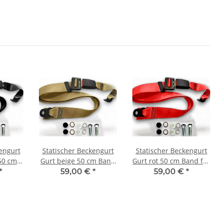
engurt
Statischer Beckengurt
Statischer Beckengurt
50 cm
Gurt beige 50 cm Band
Gurt rot 50 cm Band für
Weekend
für Fiat Oldtimer
Fiat Uno
*
59,00 €
*
59,00 €
*
Youngtimer