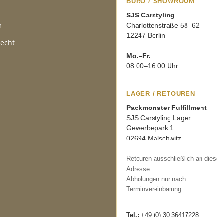
BÜRO / SHOWROOM
SJS Carstyling
m
Charlottenstraße 58–62
12247 Berlin
recht
Mo.–Fr.
08:00–16:00 Uhr
LAGER / RETOUREN
Packmonster Fulfillment
SJS Carstyling Lager
Gewerbepark 1
02694 Malschwitz
Retouren ausschließlich an dies
Adresse.
Abholungen nur nach
Terminvereinbarung.
Tel.:
+49 (0) 30 36417228