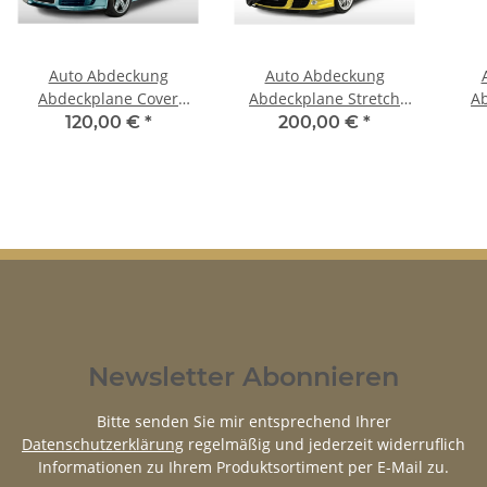
Auto Abdeckung
Auto Abdeckung
Abdeckplane Cover
Abdeckplane Stretch
A
Ganzgarage outdoor
Cover Ganzgarage
Ga
120,00 €
*
200,00 €
*
Voyager für Opel Viva HC
indoor für Opel Viva
Voy
2015
Newsletter Abonnieren
Bitte senden Sie mir entsprechend Ihrer
Datenschutzerklärung
regelmäßig und jederzeit widerruflich
Informationen zu Ihrem Produktsortiment per E-Mail zu.