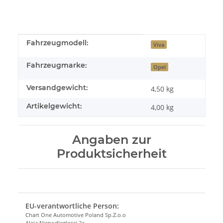
Produkteigenschaft
Wert
Fahrzeugmodell:
Viva
Fahrzeugmarke:
Opel
Versandgewicht:
4,50 kg
Artikelgewicht:
4,00
kg
Angaben zur
Produktsicherheit
EU-verantwortliche Person:
Chart One Automotive Poland Sp.Z.o.o
Aleja Niepodleglosci 2a