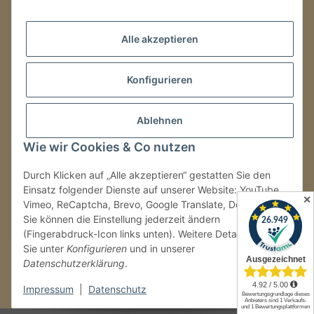
Mo.–Fr.
08:00–16:00 Uhr
Alle akzeptieren
LAGER / RETOUREN
Konfigurieren
Packmonster Fulfillment
SJS Carstyling Lager
Gewerbepark 1
Ablehnen
02694 Malschwitz
Wie wir Cookies & Co nutzen
Retouren ausschließlich an diese Adresse.
Abholungen nur nach Terminvereinbarung.
Durch Klicken auf „Alle akzeptieren“ gestatten Sie den
Einsatz folgender Dienste auf unserer Website: YouTube,
✕
Vimeo, ReCaptcha, Brevo, Google Translate, Doofinder.
Tel.:
+49 (0) 30 36417228
Sie können die Einstellung jederzeit ändern
E-Mail:
info@sjs-carstyling.com
(Fingerabdruck-Icon links unten). Weitere Details finden
Sie unter
Konfigurieren
und in unserer
Datenschutzerklärung
.
Vertrag widerrufen
Impressum
|
Datenschutz
* Alle Preise inkl. gesetzlicher USt., zzgl.
Versand