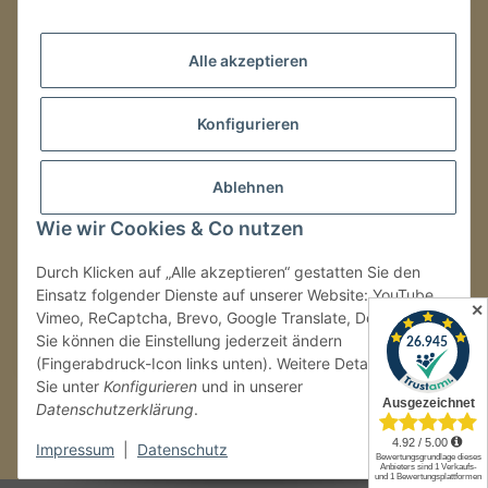
Mo.–Fr.
08:00–16:00 Uhr
Alle akzeptieren
LAGER / RETOUREN
Konfigurieren
Packmonster Fulfillment
SJS Carstyling Lager
Gewerbepark 1
Ablehnen
02694 Malschwitz
Wie wir Cookies & Co nutzen
Retouren ausschließlich an diese Adresse.
Abholungen nur nach Terminvereinbarung.
Durch Klicken auf „Alle akzeptieren“ gestatten Sie den
Einsatz folgender Dienste auf unserer Website: YouTube,
✕
Vimeo, ReCaptcha, Brevo, Google Translate, Doofinder.
Tel.:
+49 (0) 30 36417228
Sie können die Einstellung jederzeit ändern
E-Mail:
info@sjs-carstyling.com
(Fingerabdruck-Icon links unten). Weitere Details finden
Sie unter
Konfigurieren
und in unserer
Datenschutzerklärung
.
Vertrag widerrufen
Impressum
|
Datenschutz
* Alle Preise inkl. gesetzlicher USt., zzgl.
Versand