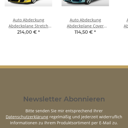
Auto Abdeckung
Auto Abdeckung
Abdeckplane Stretch
Abdeckplane Cover
A
Cover Ganzgarage
Ganzgarage outdoor
G
214,00 €
*
114,50 €
*
indoor für Opel Viva HA,
Voyager für Opel Viva
Saha
HB
HA, HB
Newsletter Abonnieren
Bitte senden Sie mir entsprechend Ihrer
Datenschutzerklärung
regelmäßig und jederzeit widerruflich
Informationen zu Ihrem Produktsortiment per E-Mail zu.