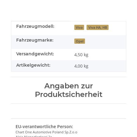
Produkteigenschaft
Wert
Fahrzeugmodell:
Viva
Viva HA, HB
Fahrzeugmarke:
Opel
Versandgewicht:
4,50 kg
Artikelgewicht:
4,00
kg
Angaben zur
Produktsicherheit
EU-verantwortliche Person:
Chart One Automotive Poland Sp.Z.o.o
Aleja Niepodleglosci 2a