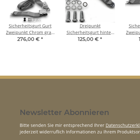
Sicherheitsgurt Gurt
Dreipunkt
Siche
Zweipunkt Chrom grau
Sicherheitsgurt hinten
Zweip
für Fiat 500 Set
30cm Bandschloss grau
276,00 €
*
125,00 €
*
für Fiat 500
Newsletter Abonnieren
Bitte senden Sie mir entsprechend Ihrer
Datenschutzerk
jederzeit widerruflich Informationen zu Ihrem Produktsor