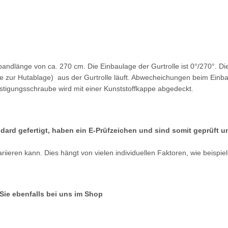
tbandlänge von ca. 270 cm. Die Einbaulage der Gurtrolle ist 0°/270°. D
zur Hutablage) aus der Gurtrolle läuft. Abwecheichungen beim Einbau d
festigungsschraube wird mit einer Kunststoffkappe abgedeckt.
dard gefertigt, haben ein E-Prüfzeichen und sind somit geprüft 
iieren kann. Dies hängt von vielen individuellen Faktoren, wie beispi
ie ebenfalls bei uns im Shop