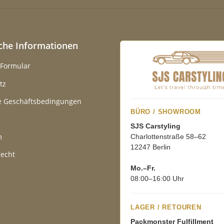
iche Informationen
-Formular
tz
e Geschäftsbedingungen
BÜRO / SHOWROOM
SJS Carstyling
m
Charlottenstraße 58–62
12247 Berlin
recht
Mo.–Fr.
08:00–16:00 Uhr
LAGER / RETOUREN
Packmonster Fulfillment