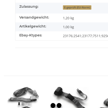
Zulassung:
E-geprüft (EU-Norm)
Versandgewicht:
1,20 kg
Artikelgewicht:
1,00
kg
Ebay-Ktypes:
23176;2541;23177;7511;925