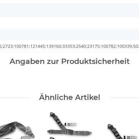
6;2723;100781;121445;139160;33353;2540;23175;100782;100339;50
Angaben zur Produktsicherheit
Ähnliche Artikel