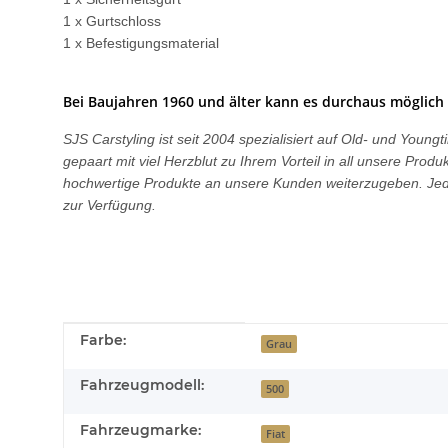
1 x Gurtschloss
1 x Befestigungsmaterial
Bei Baujahren 1960 und älter kann es durchaus möglich 
SJS Carstyling ist seit 2004 spezialisiert auf Old- und You
gepaart mit viel Herzblut zu Ihrem Vorteil in all unsere Pro
hochwertige Produkte an unsere Kunden weiterzugeben. Jede
zur Verfügung.
Produkteigenschaft
Wert
Farbe:
Grau
Fahrzeugmodell:
500
Fahrzeugmarke:
Fiat