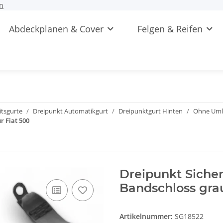
n
Abdeckplanen & Cover
Felgen & Reifen
itsgurte
Dreipunkt Automatikgurt
Dreipunktgurt Hinten
Ohne Uml
r Fiat 500
Dreipunkt Siche
Bandschloss grau
Artikelnummer:
SG18522