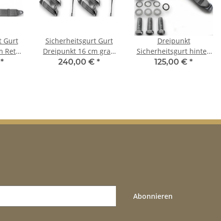
t Gurt
Sicherheitsgurt Gurt
Dreipunkt
m Retro
Dreipunkt 16 cm grau
Sicherheitsgurt hinten
 500
für Fiat 133 Set
30cm Bandschloss grau
€
*
240,00 €
*
125,00 €
*
für Fiat 126
Abonnieren