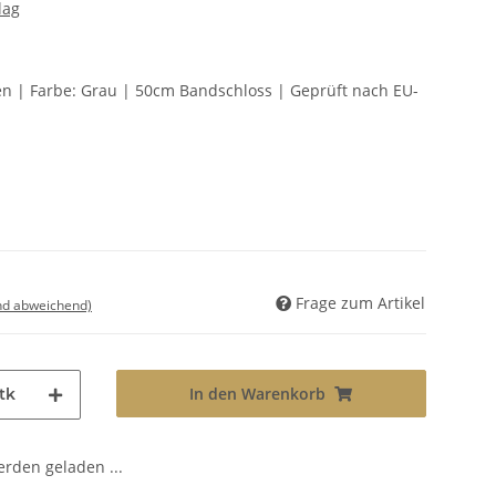
lag
ten | Farbe: Grau | 50cm Bandschloss | Geprüft nach EU-
Frage zum Artikel
nd abweichend)
In den Warenkorb
tk
den geladen ...