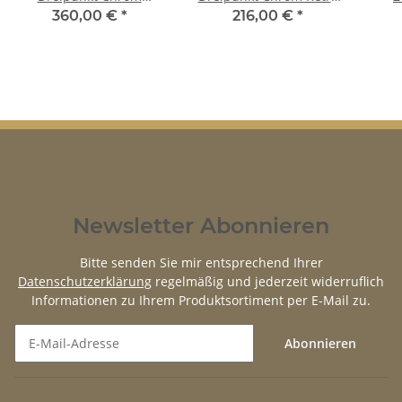
schwarz für Fiat 500 Set
schwarz für Fiat 500
schw
360,00 €
*
216,00 €
*
Newsletter Abonnieren
Bitte senden Sie mir entsprechend Ihrer
Datenschutzerklärung
regelmäßig und jederzeit widerruflich
Informationen zu Ihrem Produktsortiment per E-Mail zu.
Abonnieren
Newsletter Abonnieren