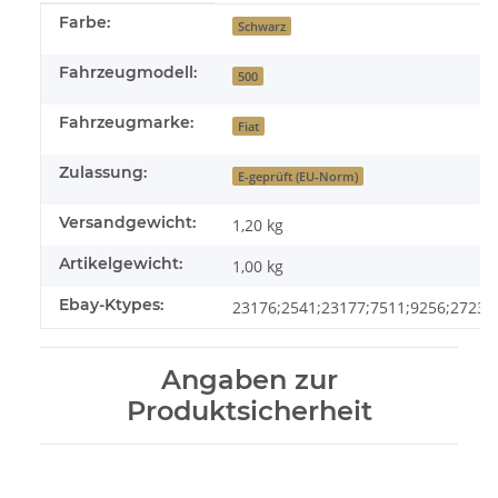
Produkteigenschaft
Wert
Farbe:
Schwarz
Fahrzeugmodell:
500
Fahrzeugmarke:
Fiat
Zulassung:
E-geprüft (EU-Norm)
Versandgewicht:
1,20 kg
Artikelgewicht:
1,00
kg
Ebay-Ktypes:
23176;2541;23177;7511;9256;2723;
Angaben zur
Produktsicherheit