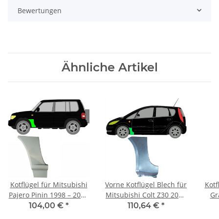
Bewertungen
Ähnliche Artikel
Kotflügel für Mitsubishi
Vorne Kotflügel Blech für
Kotf
Pajero Pinin 1998 – 2006
Mitsubishi Colt Z30 2004
Gr
vorne links
- 2012 links
104,00 €
*
110,64 €
*