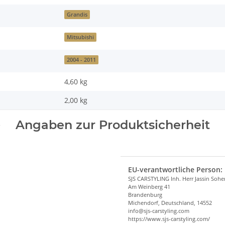
Grandis
Mitsubishi
2004 - 2011
4,60 kg
2,00
kg
Angaben zur Produktsicherheit
EU-verantwortliche Person:
SJS CARSTYLING Inh. Herr Jassin Soh
Am Weinberg 41
Brandenburg
Michendorf, Deutschland, 14552
info@sjs-carstyling.com
https://www.sjs-carstyling.com/