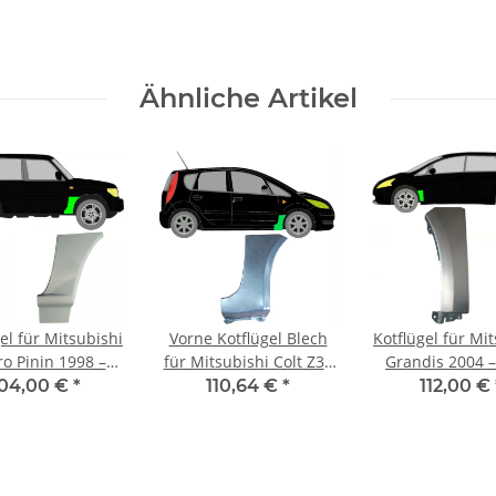
Ähnliche Artikel
el für Mitsubishi
Vorne Kotflügel Blech
Kotflügel für Mi
ro Pinin 1998 –
für Mitsubishi Colt Z30
Grandis 2004 
6 vorne rechts
2004 - 2012 rechts
vorne link
104,00 €
*
110,64 €
*
112,00 €