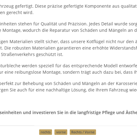
rzeug gefertigt. Diese präzise gefertigte Komponente aus qualitati
en gerecht wird.
heiten stehen für Qualität und Präzision. Jedes Detail wurde sorgf
he Montage, wodurch die Reparatur von Schäden und Mängeln an der
en Materialien stellt sicher, dass unsere Kotflügel nicht nur de
et. Die robusten Materialien garantieren eine erhöhte Widerstand
Straßenverkehrs geschützt ist.
turbleche werden speziell für das entsprechende Modell entworfe
r eine reibungslose Montage, sondern trägt auch dazu bei, dass I
 perfekt zur Behebung von Schäden und Mängeln an der Karosserie
gen Sie auch für eine nachhaltige Lösung, die Ihrem Fahrzeug wie
nheiten und investieren Sie in die langfristige Pflege und Ästhet
rechts
vorne
Rechts / Vorne