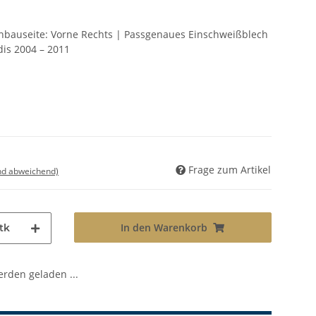
Einbauseite: Vorne Rechts | Passgenaues Einschweißblech
dis 2004 – 2011
Frage zum Artikel
nd abweichend)
In den Warenkorb
tk
den geladen ...