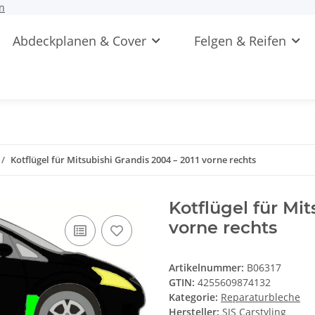
n
Abdeckplanen & Cover
Felgen & Reifen
Kotflügel für Mitsubishi Grandis 2004 – 2011 vorne rechts
Kotflügel für Mit
vorne rechts
Artikelnummer:
B06317
GTIN:
4255609874132
Kategorie:
Reparaturbleche
Hersteller:
SJS Carstyling