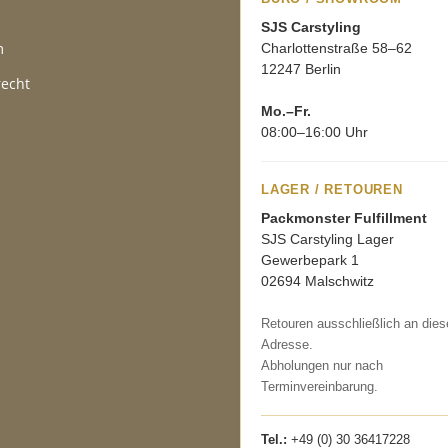
SJS Carstyling
m
Charlottenstraße 58–62
12247 Berlin
recht
Mo.–Fr.
08:00–16:00 Uhr
LAGER / RETOUREN
Packmonster Fulfillment
SJS Carstyling Lager
Gewerbepark 1
02694 Malschwitz
Retouren ausschließlich an dies
Adresse.
Abholungen nur nach
Terminvereinbarung.
Tel.:
+49 (0) 30 36417228