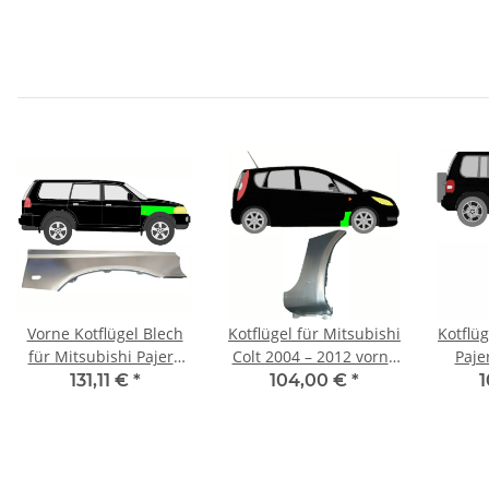
Vorne Kotflügel Blech
Kotflügel für Mitsubishi
Kotflüg
für Mitsubishi Pajero
Colt 2004 – 2012 vorne
Paje
Sport 1996 - 2008
rechts
200
131,11 €
*
104,00 €
*
rechts