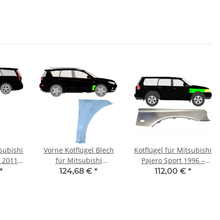
tsubishi
Vorne Kotflügel Blech
Kotflügel für Mitsubishi
– 2011
für Mitsubishi
Pajero Sport 1996 –
s
Outlander 2007 - 2012
2008 vorne rechts
*
124,68 €
*
112,00 €
*
rechts