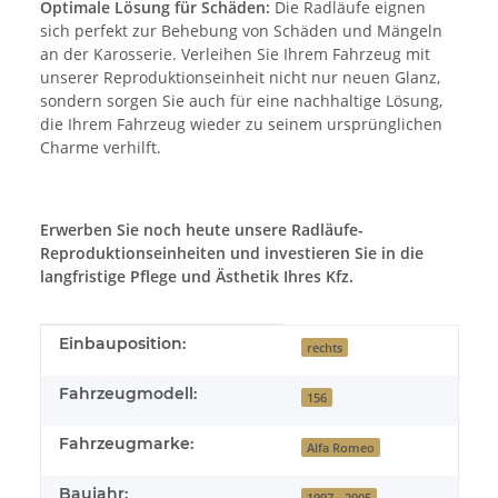
Optimale Lösung für Schäden:
Die Radläufe eignen
sich perfekt zur Behebung von Schäden und Mängeln
an der Karosserie. Verleihen Sie Ihrem Fahrzeug mit
unserer Reproduktionseinheit nicht nur neuen Glanz,
sondern sorgen Sie auch für eine nachhaltige Lösung,
die Ihrem Fahrzeug wieder zu seinem ursprünglichen
Charme verhilft.
Erwerben Sie noch heute unsere Radläufe-
Reproduktionseinheiten und investieren Sie in die
langfristige Pflege und Ästhetik Ihres Kfz.
Produkteigenschaft
Wert
Einbauposition:
rechts
Fahrzeugmodell:
156
Fahrzeugmarke:
Alfa Romeo
Baujahr:
1997 - 2005