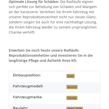
Optimale Lösung für Schäden:
Die Radläufe eignen
sich perfekt zur Behebung von Schäden und Mängeln
an der Karosserie. Verleihen Sie Ihrem Fahrzeug mit
unserer Reproduktionseinheit nicht nur neuen Glanz,
sondern sorgen Sie auch für eine nachhaltige Lösung,
die Ihrem Fahrzeug wieder zu seinem ursprünglichen
Charme verhilft.
Erwerben Sie noch heute unsere Radläufe-
Reproduktionseinheiten und investieren Sie in die
langfristige Pflege und Ästhetik Ihres Kfz.
Produkteigenschaft
Wert
Einbauposition:
links
Fahrzeugmodell:
Accord
Fahrzeugmarke:
Honda
Baujahr:
2002 - 2008