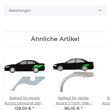
Bewertungen
Ähnliche Artikel
Radlauf für Honda
Radlauf für Honda
R
Accord Limousine 2002 -
Accord 5 Türer 1998 -
Acco
2008 links
2002 links
128,00 €
*
96,00 €
*