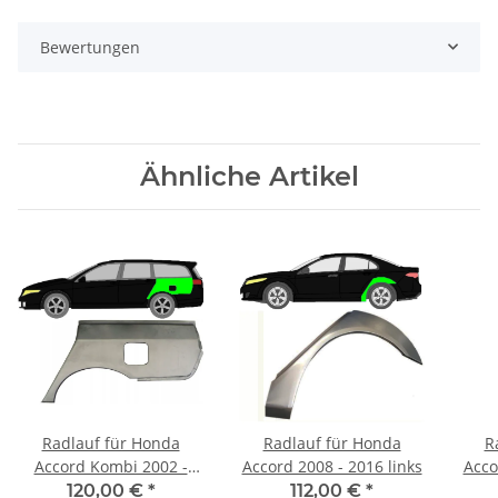
Bewertungen
Ähnliche Artikel
Radlauf für Honda
Radlauf für Honda
R
Accord Kombi 2002 -
Accord 2008 - 2016 links
Acco
2008 links
120,00 €
*
112,00 €
*