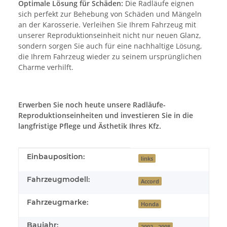
Optimale Lösung für Schäden:
Die Radläufe eignen
sich perfekt zur Behebung von Schäden und Mängeln
an der Karosserie. Verleihen Sie Ihrem Fahrzeug mit
unserer Reproduktionseinheit nicht nur neuen Glanz,
sondern sorgen Sie auch für eine nachhaltige Lösung,
die Ihrem Fahrzeug wieder zu seinem ursprünglichen
Charme verhilft.
Erwerben Sie noch heute unsere Radläufe-
Reproduktionseinheiten und investieren Sie in die
langfristige Pflege und Ästhetik Ihres Kfz.
Produkteigenschaft
Wert
Einbauposition:
links
Fahrzeugmodell:
Accord
Fahrzeugmarke:
Honda
Baujahr:
2002 - 2008