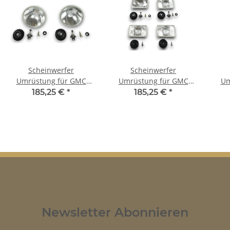
Scheinwerfer
Scheinwerfer
Umrüstung für GMC
Umrüstung für GMC
Um
Jimmy US-Modelle auf
Sierra US-Modelle auf
Silver
185,25 €
*
185,25 €
*
EU-Norm für TÜV
EU-Norm für TÜV
au
Newsletter Abonnieren