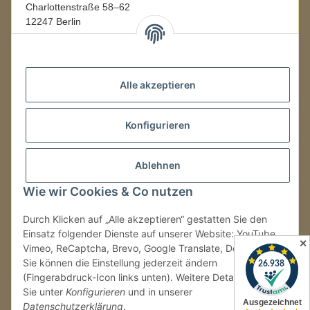
Charlottenstraße 58–62
12247 Berlin
Mo.–Fr.
08:00–16:00 Uhr
Alle akzeptieren
LAGER / RETOUREN
Konfigurieren
Packmonster Fulfillment
SJS Carstyling Lager
Gewerbepark 1
Ablehnen
02694 Malschwitz
Wie wir Cookies & Co nutzen
Retouren ausschließlich an diese Adresse.
Abholungen nur nach Terminvereinbarung.
Durch Klicken auf „Alle akzeptieren“ gestatten Sie den
Einsatz folgender Dienste auf unserer Website: YouTube,
✕
Vimeo, ReCaptcha, Brevo, Google Translate, Doofinder.
Tel.:
+49 (0) 30 36417228
Sie können die Einstellung jederzeit ändern
E-Mail:
info@sjs-carstyling.com
(Fingerabdruck-Icon links unten). Weitere Details finden
Sie unter
Konfigurieren
und in unserer
Datenschutzerklärung
.