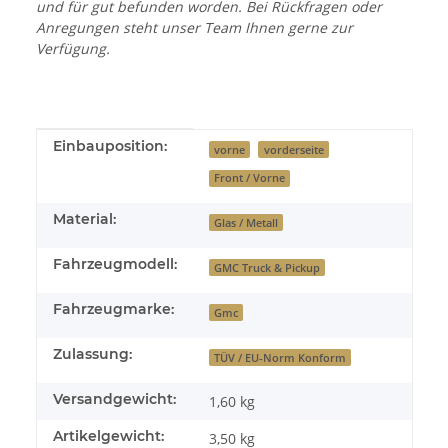
und für gut befunden worden. Bei Rückfragen oder
Anregungen steht unser Team Ihnen gerne zur
Verfügung.
Produkteigenschaft
Wert
Einbauposition:
vorne
vorderseite
Front / Vorne
Material:
Glas / Metall
Fahrzeugmodell:
GMC Truck & Pickup
Fahrzeugmarke:
Gmc
Zulassung:
TÜV / EU-Norm Konform
Versandgewicht:
1,60 kg
Artikelgewicht:
3,50
kg