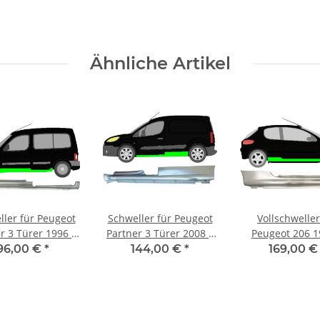
Ähnliche Artikel
ller für Peugeot
Schweller für Peugeot
Vollschweller
r 3 Türer 1996 –
Partner 3 Türer 2008 –
Peugeot 206 1
2008 links
2018 links
2012 3 Türer r
96,00 €
*
144,00 €
*
169,00 