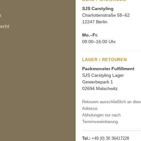
SJS Carstyling
m
Charlottenstraße 58–62
12247 Berlin
recht
Mo.–Fr.
08:00–16:00 Uhr
LAGER / RETOUREN
Packmonster Fulfillment
SJS Carstyling Lager
Gewerbepark 1
02694 Malschwitz
Retouren ausschließlich an dies
Adresse.
Abholungen nur nach
Terminvereinbarung.
Tel.:
+49 (0) 30 36417228