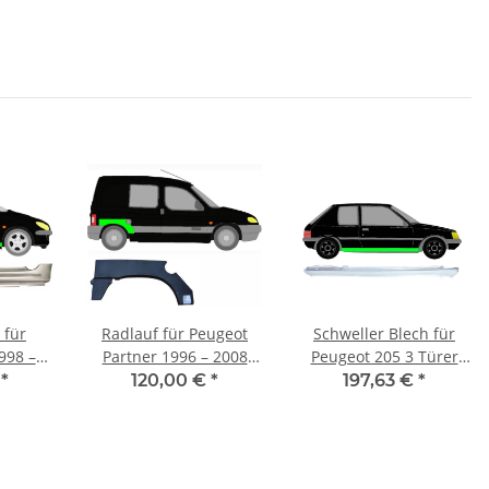
 für
Radlauf für Peugeot
Schweller Blech für
998 –
Partner 1996 – 2008
Peugeot 205 3 Türer
echts
rechts
1983 - 1998 rechts
€
*
120,00 €
*
197,63 €
*