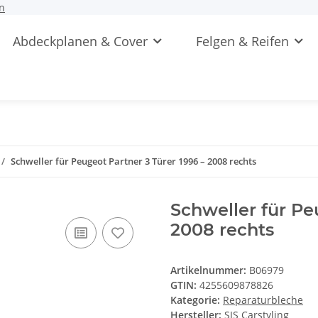
n
Abdeckplanen & Cover
Felgen & Reifen
Schweller für Peugeot Partner 3 Türer 1996 – 2008 rechts
Schweller für Pe
2008 rechts
Artikelnummer:
B06979
GTIN:
4255609878826
Kategorie:
Reparaturbleche
Hersteller:
SJS Carstyling