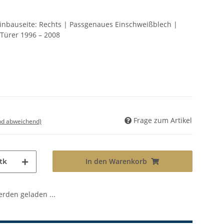
Einbauseite: Rechts | Passgenaues Einschweißblech |
 Türer 1996 – 2008
Frage zum Artikel
nd abweichend)
In den Warenkorb
tk
den geladen ...