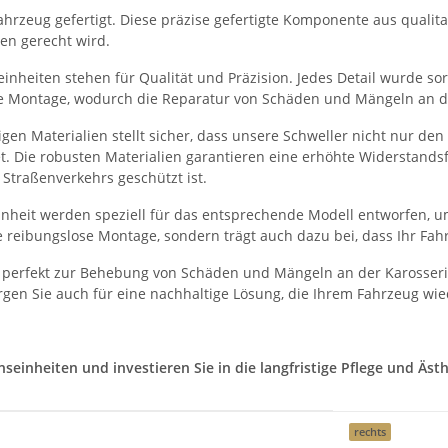
hrzeug gefertigt. Diese präzise gefertigte Komponente aus qualitati
en gerecht wird.
nheiten stehen für Qualität und Präzision. Jedes Detail wurde sorg
he Montage, wodurch die Reparatur von Schäden und Mängeln an der
en Materialien stellt sicher, dass unsere Schweller nicht nur de
et. Die robusten Materialien garantieren eine erhöhte Widerstand
Straßenverkehrs geschützt ist.
heit werden speziell für das entsprechende Modell entworfen, um
 reibungslose Montage, sondern trägt auch dazu bei, dass Ihr Fah
 perfekt zur Behebung von Schäden und Mängeln an der Karosserie
gen Sie auch für eine nachhaltige Lösung, die Ihrem Fahrzeug wie
inheiten und investieren Sie in die langfristige Pflege und Ästhe
rechts