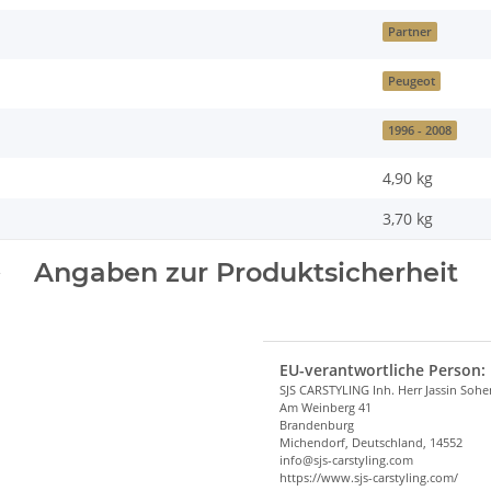
Partner
Peugeot
1996 - 2008
4,90 kg
3,70
kg
Angaben zur Produktsicherheit
EU-verantwortliche Person:
SJS CARSTYLING Inh. Herr Jassin Soh
Am Weinberg 41
Brandenburg
Michendorf, Deutschland, 14552
info@sjs-carstyling.com
https://www.sjs-carstyling.com/