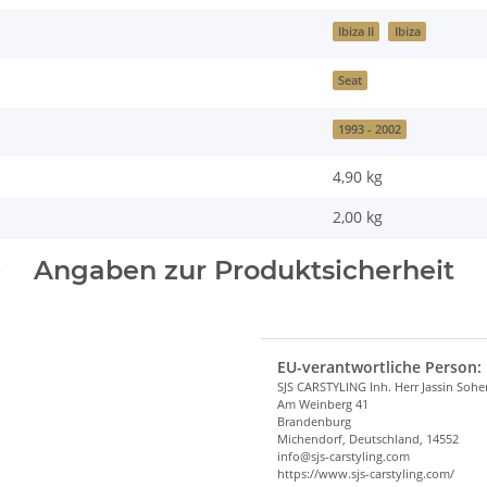
Ibiza II
Ibiza
Seat
1993 - 2002
4,90 kg
2,00
kg
Angaben zur Produktsicherheit
EU-verantwortliche Person:
SJS CARSTYLING Inh. Herr Jassin Soh
Am Weinberg 41
Brandenburg
Michendorf, Deutschland, 14552
info@sjs-carstyling.com
https://www.sjs-carstyling.com/