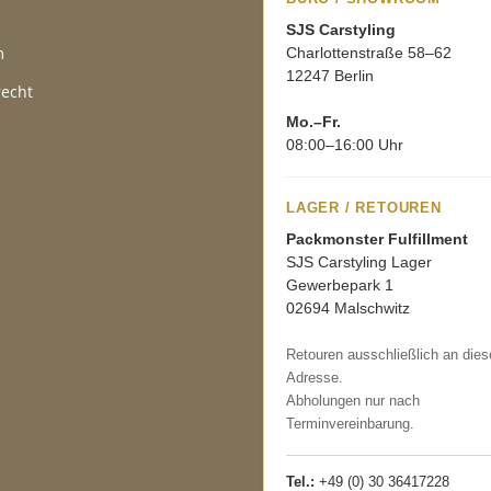
SJS Carstyling
m
Charlottenstraße 58–62
12247 Berlin
recht
Mo.–Fr.
08:00–16:00 Uhr
LAGER / RETOUREN
Packmonster Fulfillment
SJS Carstyling Lager
Gewerbepark 1
02694 Malschwitz
Retouren ausschließlich an dies
Adresse.
Abholungen nur nach
Terminvereinbarung.
Tel.:
+49 (0) 30 36417228