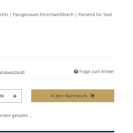
Rechts | Passgenaues Einschweißblech | Passend für Seat
Frage zum Artikel
nd abweichend)
In den Warenkorb
tk
den geladen ...