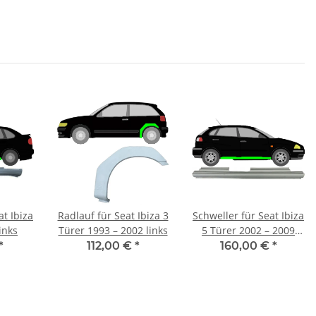
at Ibiza
Radlauf für Seat Ibiza 3
Schweller für Seat Ibiza
inks
Türer 1993 – 2002 links
5 Türer 2002 – 2009
rechts
*
112,00 €
*
160,00 €
*