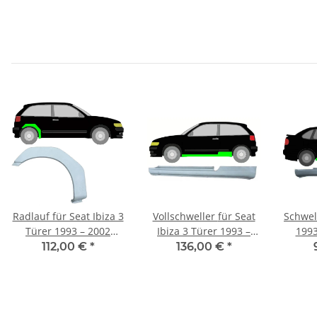
Radlauf für Seat Ibiza 3
Vollschweller für Seat
Schwell
Türer 1993 – 2002
Ibiza 3 Türer 1993 –
1993
rechts
2002 links
112,00 €
*
136,00 €
*