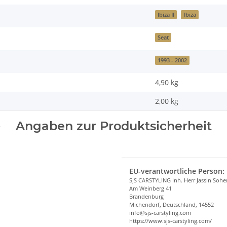
Ibiza II
Ibiza
Seat
1993 - 2002
4,90 kg
2,00
kg
Angaben zur Produktsicherheit
EU-verantwortliche Person:
SJS CARSTYLING Inh. Herr Jassin Soh
Am Weinberg 41
Brandenburg
Michendorf, Deutschland, 14552
info@sjs-carstyling.com
https://www.sjs-carstyling.com/