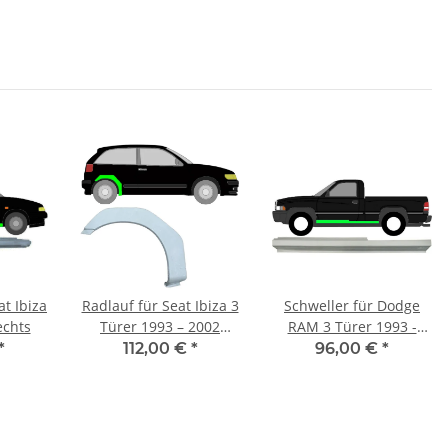
at Ibiza
Radlauf für Seat Ibiza 3
Schweller für Dodge
echts
Türer 1993 – 2002
RAM 3 Türer 1993 -
rechts
2002 links
*
112,00 €
*
96,00 €
*