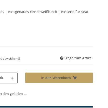
inks | Passgenaues Einschweißblech | Passend für Seat
Frage zum Artikel
nd abweichend)
In den Warenkorb
tk
den geladen ...