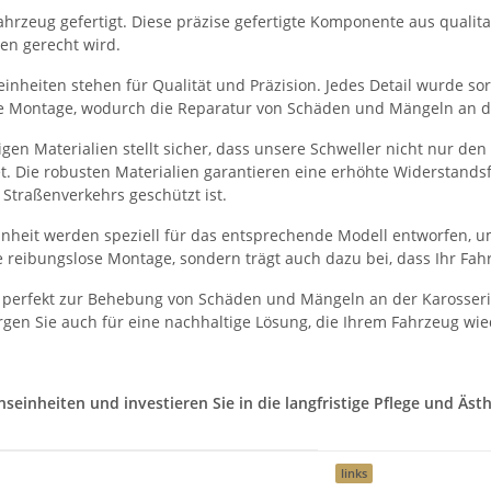
hrzeug gefertigt. Diese präzise gefertigte Komponente aus qualitati
en gerecht wird.
nheiten stehen für Qualität und Präzision. Jedes Detail wurde sorg
he Montage, wodurch die Reparatur von Schäden und Mängeln an der
en Materialien stellt sicher, dass unsere Schweller nicht nur de
et. Die robusten Materialien garantieren eine erhöhte Widerstand
Straßenverkehrs geschützt ist.
heit werden speziell für das entsprechende Modell entworfen, um
 reibungslose Montage, sondern trägt auch dazu bei, dass Ihr Fah
 perfekt zur Behebung von Schäden und Mängeln an der Karosserie
gen Sie auch für eine nachhaltige Lösung, die Ihrem Fahrzeug wie
inheiten und investieren Sie in die langfristige Pflege und Ästhe
links