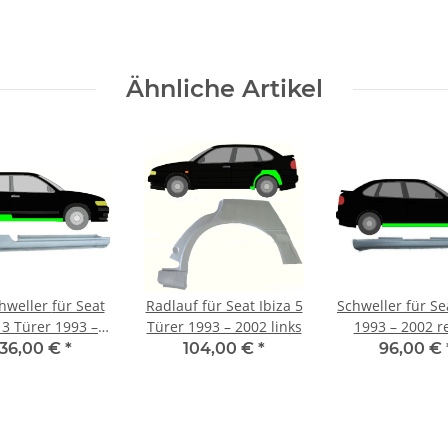
Ähnliche Artikel
ller für Seat
Radlauf für Seat Ibiza 5
Schweller für Se
 3 Türer 1993 –
Türer 1993 – 2002 links
1993 – 2002 r
2002 rechts
136,00 €
*
104,00 €
*
96,00 €