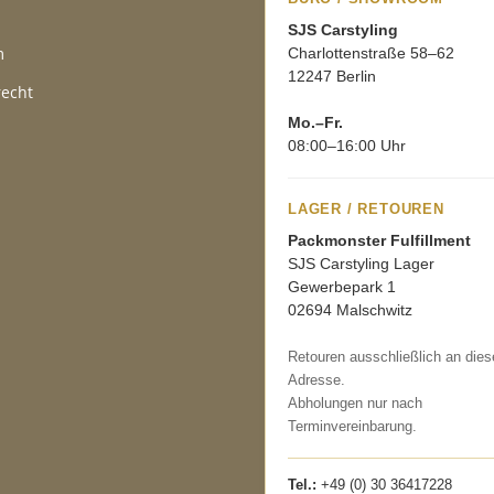
SJS Carstyling
m
Charlottenstraße 58–62
12247 Berlin
recht
Mo.–Fr.
08:00–16:00 Uhr
LAGER / RETOUREN
Packmonster Fulfillment
SJS Carstyling Lager
Gewerbepark 1
02694 Malschwitz
Retouren ausschließlich an dies
Adresse.
Abholungen nur nach
Terminvereinbarung.
Tel.:
+49 (0) 30 36417228