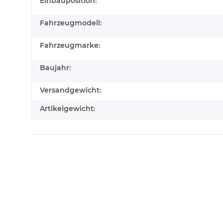
Produkteigenschaft
Wert
Einbauposition:
Fahrzeugmodell:
Fahrzeugmarke:
Baujahr:
Versandgewicht:
Artikelgewicht: