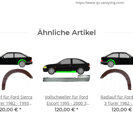
https://www.sjs-carstyling.com/
Ähnliche Artikel
f für Ford Sierra
Vollschweller für Ford
Radlauf für Ford
rer 1982 - 1993
Escort 1995 - 2000 3
3 Türer 1982 -
links
Türer links
rechts
120,00 €
*
120,00 €
*
120,00 