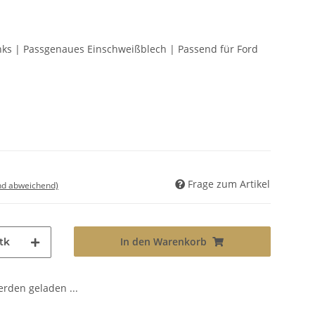
inks | Passgenaues Einschweißblech | Passend für Ford
Frage zum Artikel
nd abweichend)
In den Warenkorb
tk
den geladen ...