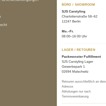
BÜRO / SHOWROOM
SJS Carstyling
m
Charlottenstraße 58–62
12247 Berlin
recht
Mo.–Fr.
08:00–16:00 Uhr
LAGER / RETOUREN
Packmonster Fulfillment
SJS Carstyling Lager
Gewerbepark 1
02694 Malschwitz
Retouren ausschließlich an dies
Adresse.
Abholungen nur nach
Terminvereinbarung.