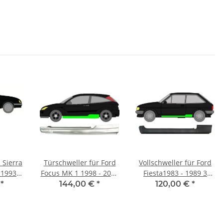
 Sierra
Türschweller für Ford
Vollschweller für Ford
 1993
Focus MK 1 1998 - 2007
Fiesta1983 - 1989 3
3 Türer links
Türer links
€
*
144,00 €
*
120,00 €
*