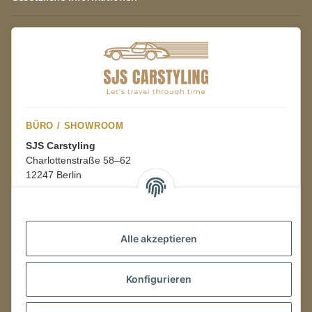
BÜRO / SHOWROOM
SJS Carstyling
Charlottenstraße 58–62
12247 Berlin
Mo.–Fr.
08:00–16:00 Uhr
Alle akzeptieren
LAGER / RETOUREN
Konfigurieren
Packmonster Fulfillment
SJS Carstyling Lager
Gewerbepark 1