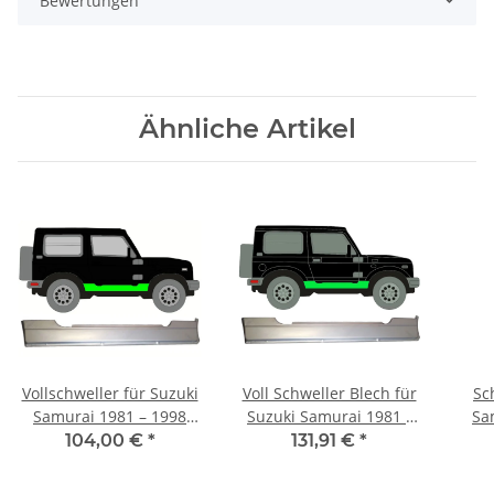
Bewertungen
Ähnliche Artikel
Vollschweller für Suzuki
Voll Schweller Blech für
Sc
Samurai 1981 – 1998
Suzuki Samurai 1981 -
Sa
rechts
1998 rechts
104,00 €
*
131,91 €
*