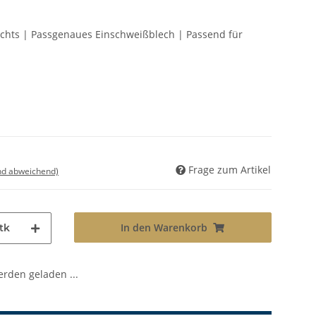
Rechts | Passgenaues Einschweißblech | Passend für
Frage zum Artikel
nd abweichend)
In den Warenkorb
tk
den geladen ...