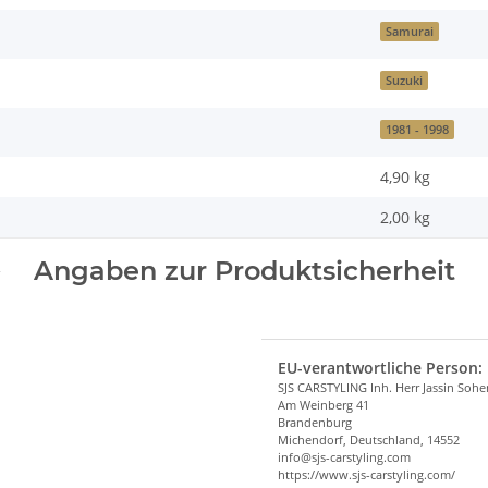
Samurai
Suzuki
1981 - 1998
4,90 kg
2,00
kg
Angaben zur Produktsicherheit
EU-verantwortliche Person:
SJS CARSTYLING Inh. Herr Jassin Soh
Am Weinberg 41
Brandenburg
Michendorf, Deutschland, 14552
info@sjs-carstyling.com
https://www.sjs-carstyling.com/