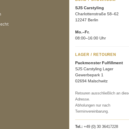
SJS Carstyling
m
Charlottenstraße 58–62
12247 Berlin
recht
Mo.–Fr.
08:00–16:00 Uhr
LAGER / RETOUREN
Packmonster Fulfillment
SJS Carstyling Lager
Gewerbepark 1
02694 Malschwitz
Retouren ausschließlich an dies
Adresse.
Abholungen nur nach
Terminvereinbarung.
Tel.:
+49 (0) 30 36417228