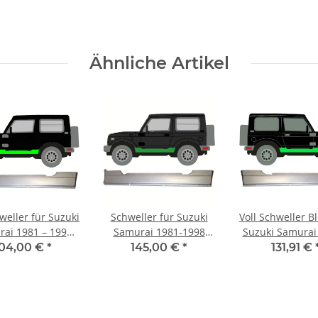
Ähnliche Artikel
weller für Suzuki
Schweller für Suzuki
Voll Schweller B
ai 1981 – 1998
Samurai 1981-1998
Suzuki Samurai 
links
links
1998 recht
104,00 €
*
145,00 €
*
131,91 €