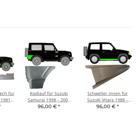
lech für
Radlauf für Suzuki
Schweller innen für
1981 -
Samurai 1998 – 2004
Suzuki Vitara 1988 –
s
hinten rechts
1998 rechts
*
96,00 €
*
96,00 €
*