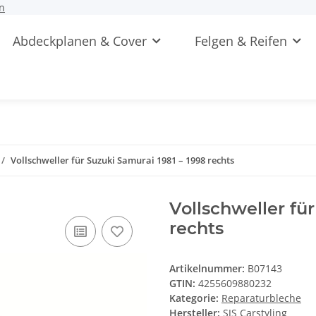
n
Abdeckplanen & Cover
Felgen & Reifen
Vollschweller für Suzuki Samurai 1981 – 1998 rechts
Vollschweller fü
rechts
Artikelnummer:
B07143
GTIN:
4255609880232
Kategorie:
Reparaturbleche
Hersteller:
SJS Carstyling