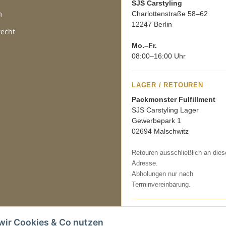
SJS Carstyling
m
Charlottenstraße 58–62
12247 Berlin
recht
Mo.–Fr.
08:00–16:00 Uhr
LAGER / RETOUREN
Packmonster Fulfillment
SJS Carstyling Lager
Gewerbepark 1
02694 Malschwitz
Retouren ausschließlich an dies
Adresse.
Abholungen nur nach
Terminvereinbarung.
Tel.:
+49 (0) 30 36417228
wir Cookies & Co nutzen
E-Mail:
info@sjs-carstyling.com