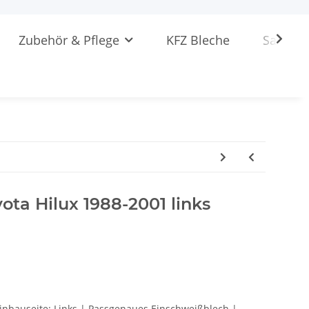
Zubehör & Pflege
KFZ Bleche
Sattlere
ota Hilux 1988-2001 links
Einbauseite: Links | Passgenaues Einschweißblech |