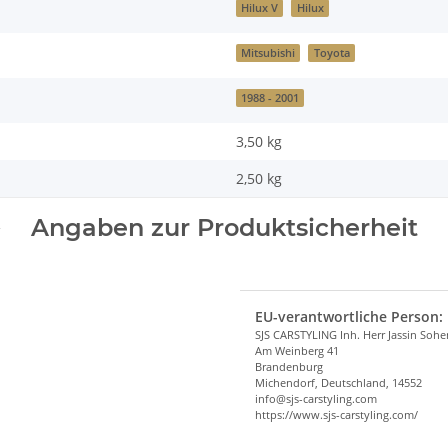
Hilux V
Hilux
Mitsubishi
Toyota
1988 - 2001
3,50 kg
2,50
kg
Angaben zur Produktsicherheit
EU-verantwortliche Person:
SJS CARSTYLING Inh. Herr Jassin Soh
Am Weinberg 41
Brandenburg
Michendorf, Deutschland, 14552
info@sjs-carstyling.com
https://www.sjs-carstyling.com/