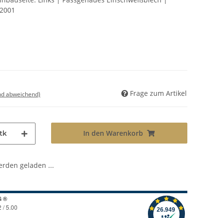
-2001
Frage zum Artikel
nd abweichend)
In den Warenkorb
tk
den geladen ...