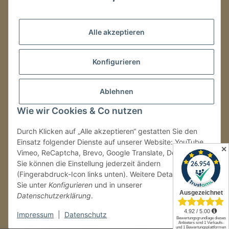
Mo.–Fr.
08:00–16:00 Uhr
Alle akzeptieren
LAGER / RETOUREN
Packmonster Fulfillment
Konfigurieren
SJS Carstyling Lager
Gewerbepark 1
Ablehnen
02694 Malschwitz
Wie wir Cookies & Co nutzen
Retouren ausschließlich an diese Adresse.
Abholungen nur nach Terminvereinbarung.
Durch Klicken auf „Alle akzeptieren“ gestatten Sie den
Einsatz folgender Dienste auf unserer Website: YouTube,
✕
Vimeo, ReCaptcha, Brevo, Google Translate, Doofinder.
Tel.:
+49 (0) 30 36417228
Sie können die Einstellung jederzeit ändern
E-Mail:
info@sjs-carstyling.com
(Fingerabdruck-Icon links unten). Weitere Details finden
Sie unter
Konfigurieren
und in unserer
Datenschutzerklärung
.
Vertrag widerrufen
Impressum
|
Datenschutz
* Alle Preise inkl. gesetzlicher USt., zzgl.
Versand