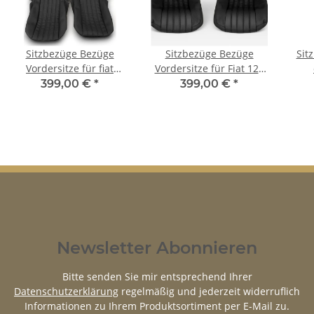
Sitzbezüge Bezüge
Sitzbezüge Bezüge
Sit
Vordersitze für fiat
Vordersitze für Fiat 124
spider US-Modell 1979 -
Spider Baujahr 1979-
Me
399,00 €
*
399,00 €
*
1985
1985
Newsletter Abonnieren
Bitte senden Sie mir entsprechend Ihrer
Datenschutzerklärung
regelmäßig und jederzeit widerruflich
Informationen zu Ihrem Produktsortiment per E-Mail zu.