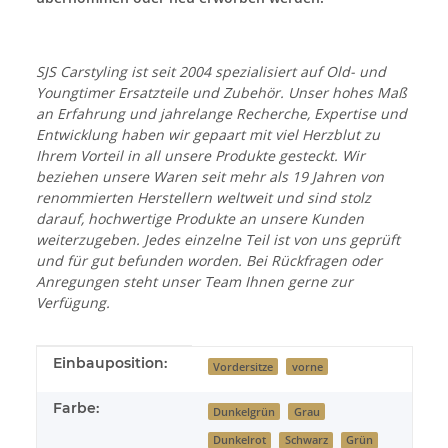
SJS Carstyling ist seit 2004 spezialisiert auf Old- und
Youngtimer Ersatzteile und Zubehör. Unser hohes Maß
an Erfahrung und jahrelange Recherche, Expertise und
Entwicklung haben wir gepaart mit viel Herzblut zu
Ihrem Vorteil in all unsere Produkte gesteckt. Wir
beziehen unsere Waren seit mehr als 19 Jahren von
renommierten Herstellern weltweit und sind stolz
darauf, hochwertige Produkte an unsere Kunden
weiterzugeben. Jedes einzelne Teil ist von uns geprüft
und für gut befunden worden. Bei Rückfragen oder
Anregungen steht unser Team Ihnen gerne zur
Verfügung.
Produkteigenschaft
Wert
Einbauposition:
Vordersitze
vorne
Farbe:
Dunkelgrün
Grau
Dunkelrot
Schwarz
Grün