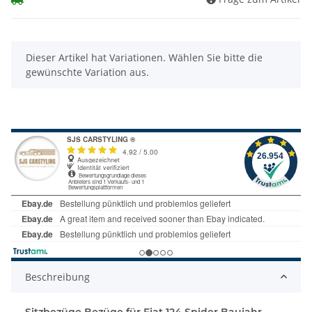
x
Dieser Artikel hat Variationen. Wählen Sie bitte die
gewünschte Variation aus.
Beschreibung
Sitzbezüge Bezüge für Fiat 124 Spider Baujahr