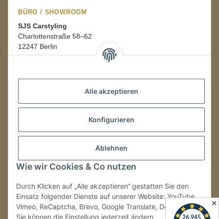
BÜRO / SHOWROOM
SJS Carstyling
Charlottenstraße 58–62
12247 Berlin
Mo.–Fr.
08:00–16:00 Uhr
Alle akzeptieren
LAGER / RETOUREN
Konfigurieren
Packmonster Fulfillment
SJS Carstyling Lager
Gewerbepark 1
Ablehnen
02694 Malschwitz
Wie wir Cookies & Co nutzen
Retouren ausschließlich an diese Adresse.
Abholungen nur nach Terminvereinbarung.
Durch Klicken auf „Alle akzeptieren“ gestatten Sie den
Einsatz folgender Dienste auf unserer Website: YouTube,
✕
Vimeo, ReCaptcha, Brevo, Google Translate, Doofinder.
Tel.:
+49 (0) 30 36417228
Sie können die Einstellung jederzeit ändern
E-Mail:
info@sjs-carstyling.com