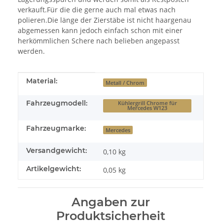
verkauft.Für die die gerne auch mal etwas nach
polieren.Die länge der Zierstäbe ist nicht haargenau
abgemessen kann jedoch einfach schon mit einer
herkömmlichen Schere nach belieben angepasst
werden.
Produkteigenschaft
Wert
Material:
Metall / Chrom
Fahrzeugmodell:
Kühlergrill Chrome für
Mercedes W123
Fahrzeugmarke:
Mercedes
Versandgewicht:
0,10 kg
Artikelgewicht:
0,05
kg
Angaben zur
Produktsicherheit