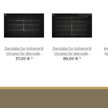
Zierstäbe für Kühlergrill
Zierstäbe für Kühlergrill
Ke
Chrome für Mercedes
Chrome für Mercedes
K
W114 W115 2.Serie
W110 W111 W109 usw.
37,00 €
*
89,00 €
*
Me
W11
W10