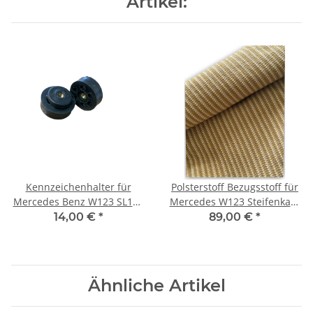
Artikel:
Kennzeichenhalter für
Polsterstoff Bezugsstoff für
Mercedes Benz W123 SL107
Mercedes W123 Steifenkaro
W116 W114 W115 W108
055 creme beige
14,00 €
*
89,00 €
*
W109
Ähnliche Artikel