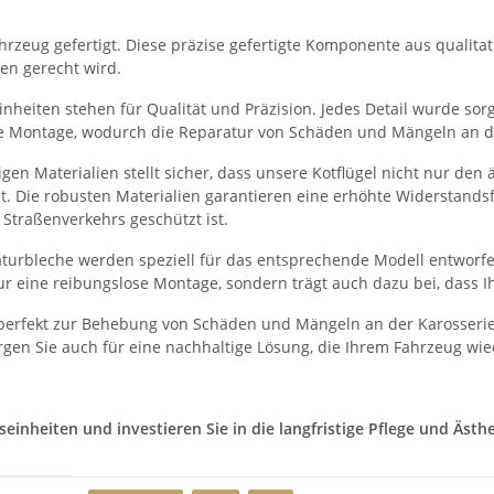
rzeug gefertigt. Diese präzise gefertigte Komponente aus qualitati
en gerecht wird.
heiten stehen für Qualität und Präzision. Jedes Detail wurde sorgf
he Montage, wodurch die Reparatur von Schäden und Mängeln an der
en Materialien stellt sicher, dass unsere Kotflügel nicht nur de
et. Die robusten Materialien garantieren eine erhöhte Widerstand
Straßenverkehrs geschützt ist.
turbleche werden speziell für das entsprechende Modell entworfe
r eine reibungslose Montage, sondern trägt auch dazu bei, dass I
 perfekt zur Behebung von Schäden und Mängeln an der Karosserie
gen Sie auch für eine nachhaltige Lösung, die Ihrem Fahrzeug wie
nheiten und investieren Sie in die langfristige Pflege und Ästhet