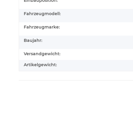
Produkteigenschaft
Wert
Einbauposition:
Fahrzeugmodell:
Fahrzeugmarke:
Baujahr:
Versandgewicht:
Artikelgewicht: