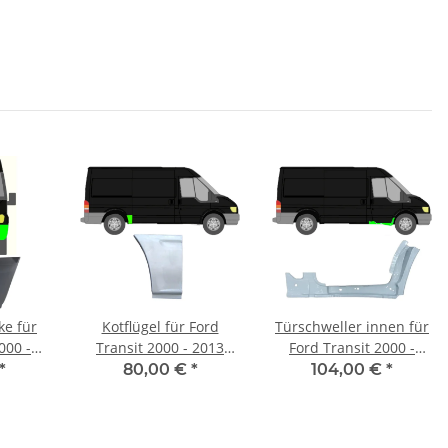
ke für
Kotflügel für Ford
Türschweller innen für
000 -
Transit 2000 - 2013
Ford Transit 2000 -
chts
hinten rechts
2013 vorne rechts
*
80,00 €
*
104,00 €
*