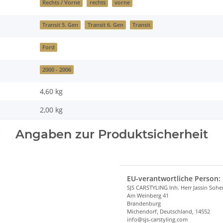
Rechts / Vorne
rechts
vorne
Transit 5. Gen
Transit 6. Gen
Transit
Ford
2000 - 2006
4,60 kg
2,00
kg
Angaben zur Produktsicherheit
EU-verantwortliche Person:
SJS CARSTYLING Inh. Herr Jassin Soh
Am Weinberg 41
Brandenburg
Michendorf, Deutschland, 14552
info@sjs-carstyling.com