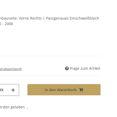
Einbauseite: Vorne Rechts | Passgenaues Einschweißblech
0 - 2006
Frage zum Artikel
nd abweichend)
In den Warenkorb
tk
den geladen ...