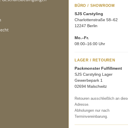
BÜRO / SHOWROOM
SJS Carstyling
m
Charlottenstraße 58–62
12247 Berlin
recht
Mo.–Fr.
08:00–16:00 Uhr
LAGER / RETOUREN
Packmonster Fulfillment
SJS Carstyling Lager
Gewerbepark 1
02694 Malschwitz
Retouren ausschließlich an dies
Adresse.
Abholungen nur nach
Terminvereinbarung.