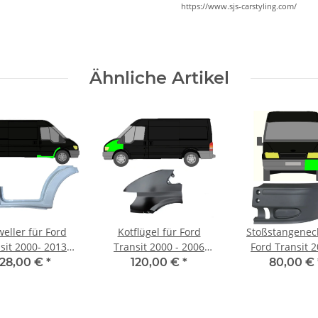
https://www.sjs-carstyling.com/
Ähnliche Artikel
eller für Ford
Kotflügel für Ford
Stoßstangenec
sit 2000- 2013
Transit 2000 - 2006
Ford Transit 2
orne rechts
vorne links
2006 vorne re
128,00 €
*
120,00 €
*
80,00 €