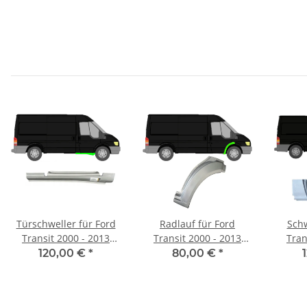
Türschweller für Ford
Radlauf für Ford
Schw
Transit 2000 - 2013
Transit 2000 - 2013
Tran
vorne rechts
vorne rechts
v
120,00 €
*
80,00 €
*