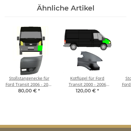
Ähnliche Artikel
Stoßstangenecke für
Kotflügel für Ford
St
Ford Transit 2006 - 2013
Transit 2000 - 2006
Ford
vorne rechts
vorne rechts
80,00 €
*
120,00 €
*