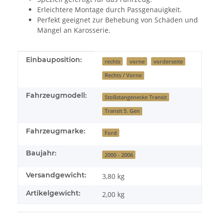
Erleichtere Montage durch Passgenauigkeit.
Perfekt geeignet zur Behebung von Schäden und
Mängel an Karosserie.
Produkteigenschaft
Wert
Einbauposition:
rechts
vorne
vorderseite
Rechts / Vorne
Fahrzeugmodell:
Stoßstangenecke Transit
Transit 5. Gen
Fahrzeugmarke:
Ford
Baujahr:
2000 - 2006
Versandgewicht:
3,80 kg
Artikelgewicht:
2,00
kg