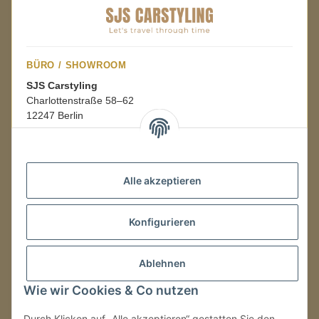
BÜRO / SHOWROOM
SJS Carstyling
Charlottenstraße 58–62
12247 Berlin
Mo.–Fr.
08:00–16:00 Uhr
Alle akzeptieren
LAGER / RETOUREN
Konfigurieren
Packmonster Fulfillment
SJS Carstyling Lager
Gewerbepark 1
Ablehnen
02694 Malschwitz
Wie wir Cookies & Co nutzen
Retouren ausschließlich an diese Adresse.
Abholungen nur nach Terminvereinbarung.
Durch Klicken auf „Alle akzeptieren“ gestatten Sie den