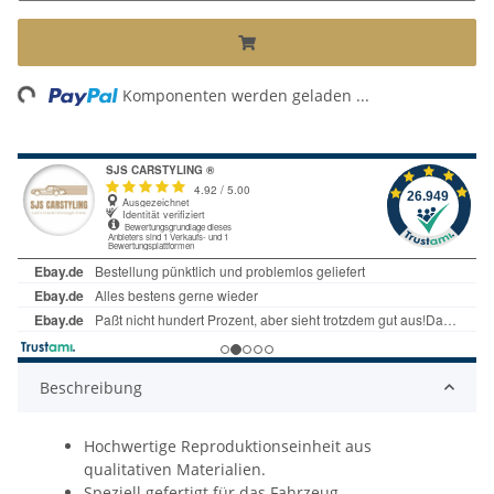
ing...
Komponenten werden geladen ...
Beschreibung
Hochwertige Reproduktionseinheit aus
qualitativen Materialien.
Speziell gefertigt für das Fahrzeug.