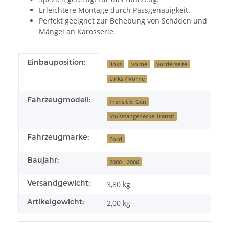
Erleichtere Montage durch Passgenauigkeit.
Perfekt geeignet zur Behebung von Schäden und
Mängel an Karosserie.
Produkteigenschaft
Wert
Einbauposition:
links
vorne
vorderseite
Links / Vorne
Fahrzeugmodell:
Transit 5. Gen
Stoßstangenecke Transit
Fahrzeugmarke:
Ford
Baujahr:
2000 - 2006
Versandgewicht:
3,80 kg
Artikelgewicht:
2,00
kg