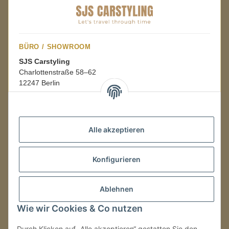
BÜRO / SHOWROOM
SJS Carstyling
Charlottenstraße 58–62
12247 Berlin
Mo.–Fr.
08:00–16:00 Uhr
Alle akzeptieren
LAGER / RETOUREN
Konfigurieren
Packmonster Fulfillment
SJS Carstyling Lager
Gewerbepark 1
Ablehnen
02694 Malschwitz
Wie wir Cookies & Co nutzen
Retouren ausschließlich an diese Adresse.
Abholungen nur nach Terminvereinbarung.
Durch Klicken auf „Alle akzeptieren“ gestatten Sie den