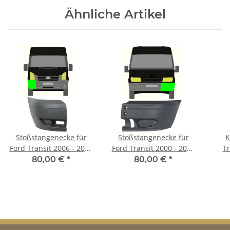
Ähnliche Artikel
Stoßstangenecke für
Stoßstangenecke für
K
Ford Transit 2006 - 2013
Ford Transit 2000 - 2006
Tr
vorne links
vorne rechts
80,00 €
*
80,00 €
*