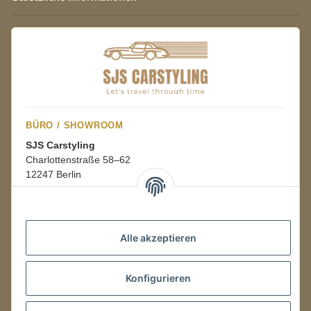
BÜRO / SHOWROOM
SJS Carstyling
Charlottenstraße 58–62
12247 Berlin
Mo.–Fr.
08:00–16:00 Uhr
Alle akzeptieren
LAGER / RETOUREN
Konfigurieren
Packmonster Fulfillment
SJS Carstyling Lager
Gewerbepark 1